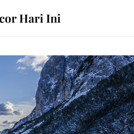
cor Hari Ini