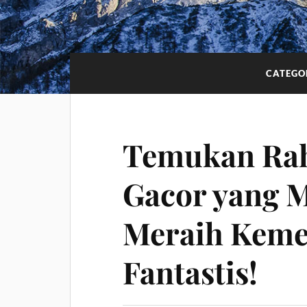
CATEGO
Temukan Raha
Gacor yang
Meraih Kem
Fantastis!