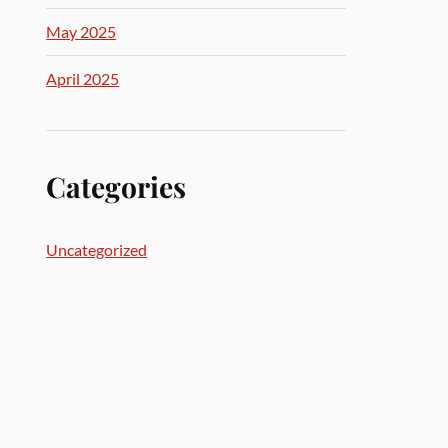
May 2025
April 2025
Categories
Uncategorized