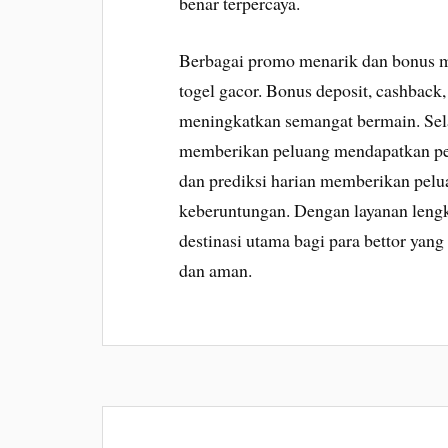
benar terpercaya.
Berbagai promo menarik dan bonus me
togel gacor. Bonus deposit, cashback
meningkatkan semangat bermain. Selai
memberikan peluang mendapatkan pen
dan prediksi harian memberikan pelu
keberuntungan. Dengan layanan lengka
destinasi utama bagi para bettor yan
dan aman.