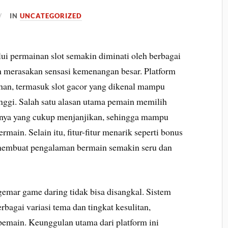
IN
UNCATEGORIZED
i permainan slot semakin diminati oleh berbagai
n merasakan sensasi kemenangan besar. Platform
han, termasuk slot gacor yang dikenal mampu
ggi. Salah satu alasan utama pemain memilih
annya yang cukup menjanjikan, sehingga mampu
rmain. Selain itu, fitur-fitur menarik seperti bonus
f membuat pengalaman bermain semakin seru dan
gemar game daring tidak bisa disangkal. Sistem
bagai variasi tema dan tingkat kesulitan,
pemain. Keunggulan utama dari platform ini