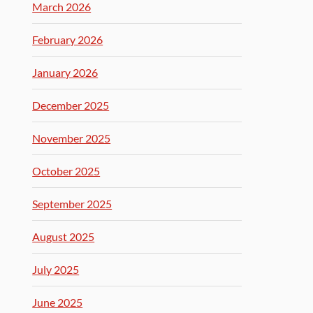
March 2026
February 2026
January 2026
December 2025
November 2025
October 2025
September 2025
August 2025
July 2025
June 2025