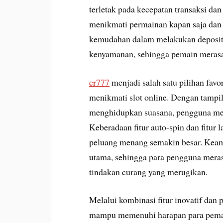
terletak pada kecepatan transaksi 
menikmati permainan kapan saja dan d
kemudahan dalam melakukan deposit
kenyamanan, sehingga pemain merasa l
cr777
menjadi salah satu pilihan favo
menikmati slot online. Dengan tampil
menghidupkan suasana, pengguna mera
Keberadaan fitur auto-spin dan fitur
peluang menang semakin besar. Keam
utama, sehingga para pengguna meras
tindakan curang yang merugikan.
Melalui kombinasi fitur inovatif dan
mampu memenuhi harapan para pema