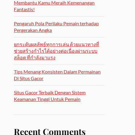
Membantu Kamu Meraih Kemenangan
Fantastis!
Pengaruh Pola Perilaku Pemain terhadap
Pergerakan Angka
ยกระดับผลลัพธ์ทุกการเล่น ด้วยแนวทางที่
ช่วยสร้างกำไรได้อย่างต่อเนื่องผ่านระบบ
สล็อต ที่กำลังมาแรง
Tips Menang Konsisten Dalam Permainan
Di Situs Gacor
Situs Gacor Terbaik Dengan Sistem
Keamanan Tinggi Untuk Pemain
Recent Comments