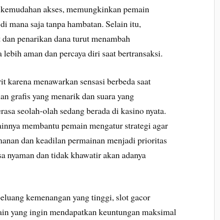
dan kemudahan akses, memungkinkan pemain
i mana saja tanpa hambatan. Selain itu,
 dan penarikan dana turut menambah
ebih aman dan percaya diri saat bertransaksi.
rit karena menawarkan sensasi berbeda saat
an grafis yang menarik dan suara yang
sa seolah-olah sedang berada di kasino nyata.
 lainnya membantu pemain mengatur strategi agar
anan dan keadilan permainan menjadi prioritas
a nyaman dan tidak khawatir akan adanya
 peluang kemenangan yang tinggi, slot gacor
in yang ingin mendapatkan keuntungan maksimal