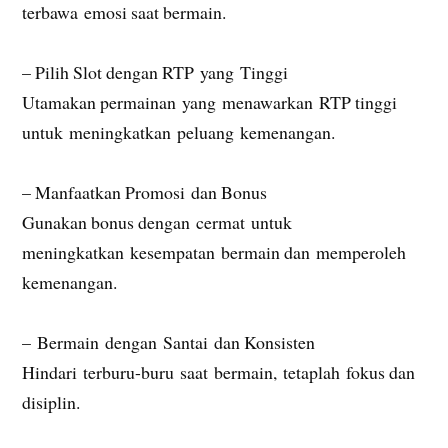
terbawa emosi saat bermain.
– Pilih Slot dengan RTP yang Tinggi
Utamakan permainan yang menawarkan RTP tinggi
untuk meningkatkan peluang kemenangan.
– Manfaatkan Promosi dan Bonus
Gunakan bonus dengan cermat untuk
meningkatkan kesempatan bermain dan memperoleh
kemenangan.
– Bermain dengan Santai dan Konsisten
Hindari terburu-buru saat bermain, tetaplah fokus dan
disiplin.