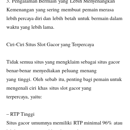
3. Pengalaman Bermain yang Lebih Menyenangkan
Kemenangan yang sering membuat pemain merasa
lebih percaya diri dan lebih betah untuk bermain dalam
waktu yang lebih lama.
Ciri-Ciri Situs Slot Gacor yang Terpercaya
Tidak semua situs yang mengklaim sebagai situs gacor
benar-benar menyediakan peluang menang
yang tinggi. Oleh sebab itu, penting bagi pemain untuk
mengenali ciri khas situs slot gacor yang
terpercaya, yaitu:
– RTP Tinggi
Situs gacor umumnya memiliki RTP minimal 96% atau