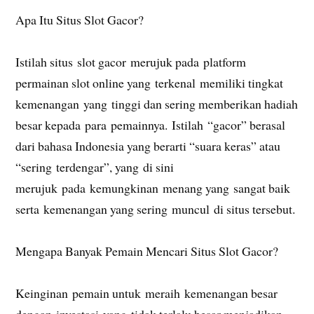
Apa Itu Situs Slot Gacor?
Istilah situs slot gacor merujuk pada platform
permainan slot online yang terkenal memiliki tingkat
kemenangan yang tinggi dan sering memberikan hadiah
besar kepada para pemainnya. Istilah “gacor” berasal
dari bahasa Indonesia yang berarti “suara keras” atau
“sering terdengar”, yang di sini
merujuk pada kemungkinan menang yang sangat baik
serta kemenangan yang sering muncul di situs tersebut.
Mengapa Banyak Pemain Mencari Situs Slot Gacor?
Keinginan pemain untuk meraih kemenangan besar