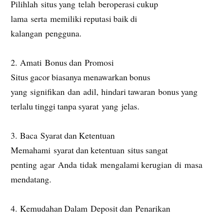
Pilihlah situs yang telah beroperasi cukup
lama serta memiliki reputasi baik di
kalangan pengguna.
2. Amati Bonus dan Promosi
Situs gacor biasanya menawarkan bonus
yang signifikan dan adil, hindari tawaran bonus yang
terlalu tinggi tanpa syarat yang jelas.
3. Baca Syarat dan Ketentuan
Memahami syarat dan ketentuan situs sangat
penting agar Anda tidak mengalami kerugian di masa
mendatang.
4. Kemudahan Dalam Deposit dan Penarikan