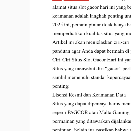
alamat situs slot gacor hari ini ya
keamanan adalah langkah penting un
2025 ini, pemain pintar tidak hanya b
memperhatikan kualitas situs yang m
Artikel ini akan menjelaskan ciri-cir
panduan agar Anda dapat bermain di 
Ciri-Ciri Situs Slot Gacor Hari Ini y
Situs yang menyebut diri “gacor” pe
sambil memenuhi standar kepercayaan d
penting:
Lisensi Resmi dan Keamanan Data
Situs yang dapat dipercaya harus memi
seperti PAGCOR atau Malta Gaming A
permainan yang ditawarkan dijalankan
penipuan. Selain itu, pastikan bahwa