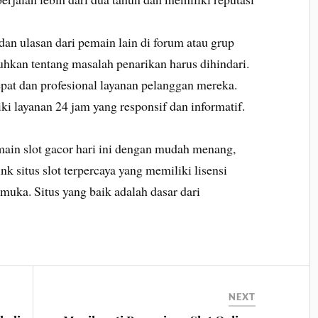
dan ulasan dari pemain lain di forum atau grup
luhkan tentang masalah penarikan harus dihindari.
epat dan profesional layanan pelanggan mereka.
ki layanan 24 jam yang responsif dan informatif.
in slot gacor hari ini dengan mudah menang,
nk situs slot terpercaya yang memiliki lisensi
uka. Situs yang baik adalah dasar dari
NEXT