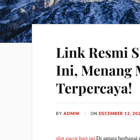
Link Resmi S
Ini, Menang
Terpercaya!
BY
ADMIN
ON
DECEMBER 12, 20
slot gacor hari ini
Di antara berbagai