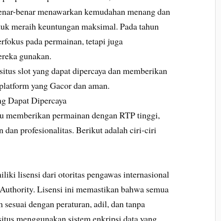
ng benar-benar menawarkan kemudahan menang dan
tuk meraih keuntungan maksimal. Pada tahun
erfokus pada permainan, tetapi juga
ereka gunakan.
i situs slot yang dapat dipercaya dan memberikan
platform yang Gacor dan aman.
ang Dapat Dipercaya
rlu memberikan permainan dengan RTP tinggi,
an profesionalitas. Berikut adalah ciri-ciri
liki lisensi dari otoritas pengawas internasional
uthority. Lisensi ini memastikan bahwa semua
 sesuai dengan peraturan, adil, dan tanpa
 situs menggunakan sistem enkripsi data yang