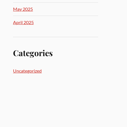
May 2025
April 2025
Categories
Uncategorized