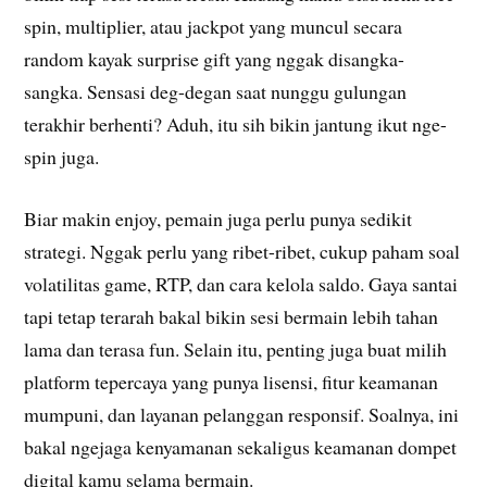
spin, multiplier, atau jackpot yang muncul secara
random kayak surprise gift yang nggak disangka-
sangka. Sensasi deg-degan saat nunggu gulungan
terakhir berhenti? Aduh, itu sih bikin jantung ikut nge-
spin juga.
Biar makin enjoy, pemain juga perlu punya sedikit
strategi. Nggak perlu yang ribet-ribet, cukup paham soal
volatilitas game, RTP, dan cara kelola saldo. Gaya santai
tapi tetap terarah bakal bikin sesi bermain lebih tahan
lama dan terasa fun. Selain itu, penting juga buat milih
platform tepercaya yang punya lisensi, fitur keamanan
mumpuni, dan layanan pelanggan responsif. Soalnya, ini
bakal ngejaga kenyamanan sekaligus keamanan dompet
digital kamu selama bermain.