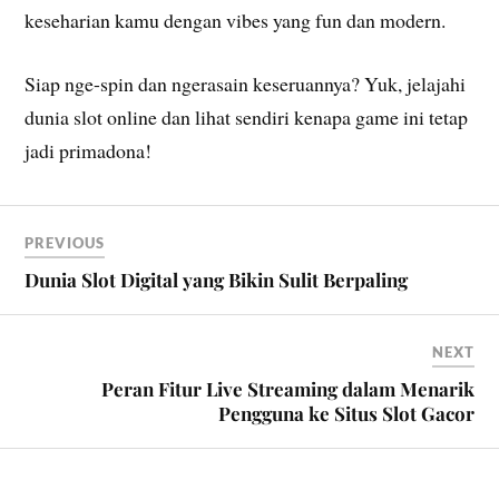
keseharian kamu dengan vibes yang fun dan modern.
Siap nge-spin dan ngerasain keseruannya? Yuk, jelajahi
dunia slot online dan lihat sendiri kenapa game ini tetap
jadi primadona!
PREVIOUS
Dunia Slot Digital yang Bikin Sulit Berpaling
NEXT
Peran Fitur Live Streaming dalam Menarik
Pengguna ke Situs Slot Gacor