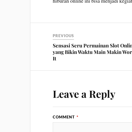
hiburan online ini bisa menjadi kegi
PREVIOUS
Sensasi Seru Permainan Slot Onli
yang Bikin Waktu Main Makin Wor
It
Leave a Reply
COMMENT
*