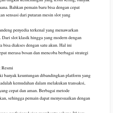
rhana. Bahkan pemain baru bisa dengan cepat
 sensasi dari putaran mesin slot yang
ggandeng penyedia terkenal yang menawarkan
s. Dari slot klasik hingga yang modern dengan
ya bisa diakses dengan satu akun. Hal ini
pat merasa bosan dan mencoba berbagai strategi
t Resmi
liki banyak keuntungan dibandingkan platform yang
ya adalah kemudahan dalam melakukan transaksi,
yang cepat dan aman. Berbagai metode
kan, sehingga pemain dapat menyesuaikan dengan