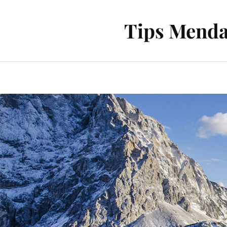
Tips Mendap