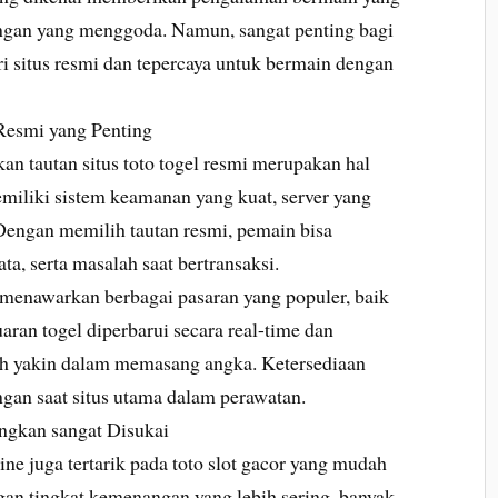
gan yang menggoda. Namun, sangat penting bagi
i situs resmi dan tepercaya untuk bermain dengan
Resmi yang Penting
 tautan situs toto togel resmi merupakan hal
emiliki sistem keamanan yang kuat, server yang
s. Dengan memilih tautan resmi, pemain bisa
ta, serta masalah saat bertransaksi.
ya menawarkan berbagai pasaran yang populer, baik
aran togel diperbarui secara real-time dan
bih yakin dalam memasang angka. Ketersediaan
ngan saat situs utama dalam perawatan.
ngkan sangat Disukai
ne juga tertarik pada toto slot gacor yang mudah
gan tingkat kemenangan yang lebih sering, banyak