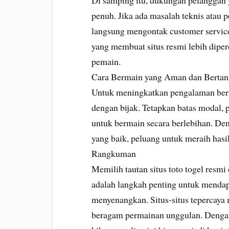
Di samping itu, dukungan pelanggan 
penuh. Jika ada masalah teknis atau
langsung mengontak customer service
yang membuat situs resmi lebih dipe
pemain.
Cara Bermain yang Aman dan Berta
Untuk meningkatkan pengalaman berm
dengan bijak. Tetapkan batas modal, 
untuk bermain secara berlebihan. Den
yang baik, peluang untuk meraih hasi
Rangkuman
Memilih tautan situs toto togel resm
adalah langkah penting untuk menda
menyenangkan. Situs-situs tepercaya 
beragam permainan unggulan. Dengan