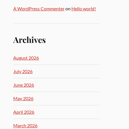
A WordPress Commenter
on
Hello world!
Archives
August 2026
July 2026
June 2026
May 2026
April 2026
March 2026