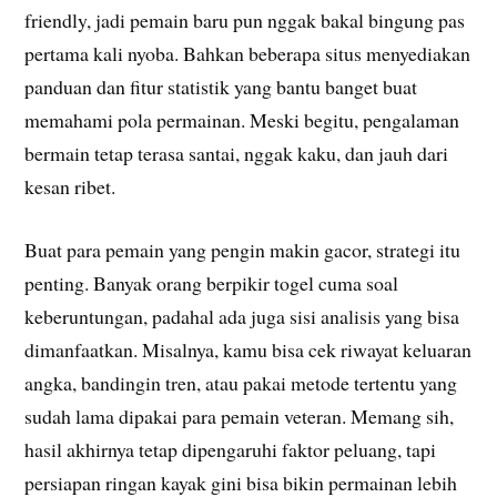
friendly, jadi pemain baru pun nggak bakal bingung pas
pertama kali nyoba. Bahkan beberapa situs menyediakan
panduan dan fitur statistik yang bantu banget buat
memahami pola permainan. Meski begitu, pengalaman
bermain tetap terasa santai, nggak kaku, dan jauh dari
kesan ribet.
Buat para pemain yang pengin makin gacor, strategi itu
penting. Banyak orang berpikir togel cuma soal
keberuntungan, padahal ada juga sisi analisis yang bisa
dimanfaatkan. Misalnya, kamu bisa cek riwayat keluaran
angka, bandingin tren, atau pakai metode tertentu yang
sudah lama dipakai para pemain veteran. Memang sih,
hasil akhirnya tetap dipengaruhi faktor peluang, tapi
persiapan ringan kayak gini bisa bikin permainan lebih