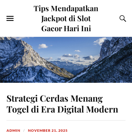
Tips Mendapatkan
Jackpot di Slot
Gacor Hari Ini
Strategi Cerdas Menang
Togel di Era Digital Modern
ADMIN
NOVEMBER 21, 2025