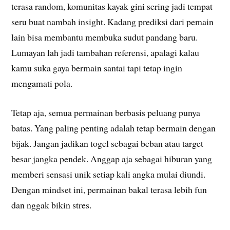
terasa random, komunitas kayak gini sering jadi tempat
seru buat nambah insight. Kadang prediksi dari pemain
lain bisa membantu membuka sudut pandang baru.
Lumayan lah jadi tambahan referensi, apalagi kalau
kamu suka gaya bermain santai tapi tetap ingin
mengamati pola.
Tetap aja, semua permainan berbasis peluang punya
batas. Yang paling penting adalah tetap bermain dengan
bijak. Jangan jadikan togel sebagai beban atau target
besar jangka pendek. Anggap aja sebagai hiburan yang
memberi sensasi unik setiap kali angka mulai diundi.
Dengan mindset ini, permainan bakal terasa lebih fun
dan nggak bikin stres.