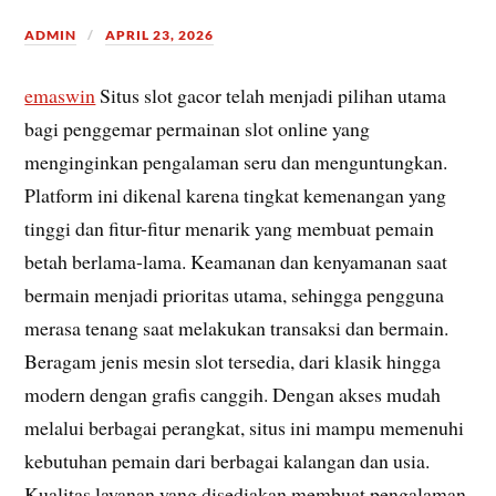
ADMIN
APRIL 23, 2026
emaswin
Situs slot gacor telah menjadi pilihan utama
bagi penggemar permainan slot online yang
menginginkan pengalaman seru dan menguntungkan.
Platform ini dikenal karena tingkat kemenangan yang
tinggi dan fitur-fitur menarik yang membuat pemain
betah berlama-lama. Keamanan dan kenyamanan saat
bermain menjadi prioritas utama, sehingga pengguna
merasa tenang saat melakukan transaksi dan bermain.
Beragam jenis mesin slot tersedia, dari klasik hingga
modern dengan grafis canggih. Dengan akses mudah
melalui berbagai perangkat, situs ini mampu memenuhi
kebutuhan pemain dari berbagai kalangan dan usia.
Kualitas layanan yang disediakan membuat pengalaman