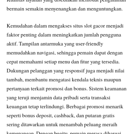
bermain semakin menyenangkan dan menguntungkan.
Kemudahan dalam mengakses situs slot gacor menjadi
faktor penting dalam meningkatkan jumlah pengguna
aktif. Tampilan antarmuka yang user-friendly
memudahkan navigasi, sehingga pemain dapat dengan
cepat memahami setiap menu dan fitur yang tersedia.
Dukungan pelanggan yang responsif juga menjadi nilai
tambah, membantu mengatasi kendala teknis maupun
pertanyaan terkait promosi dan bonus. Sistem keamanan
yang teruji menjamin data pribadi serta transaksi
keuangan tetap terlindungi. Berbagai promosi menarik
seperti bonus deposit, cashback, dan putaran gratis
sering ditawarkan untuk menambah peluang meraih
kemenangan. Dengan begitu, pemain merasa dihargai