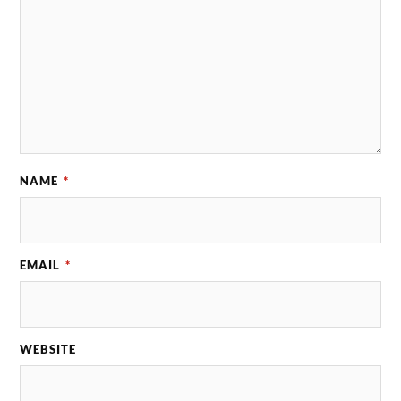
NAME
*
EMAIL
*
WEBSITE