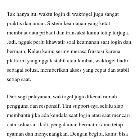
Tak hanya itu, waktu login di waktogel juga sangat
praktis dan aman. Sistem keamanan yang ketat
membuat data pribadi dan transaksi kamu tetap terjaga.
Jadi, nggak perlu khawatir soal keamanan saat login dan
bermain. Kalau kamu sering merasa frustasi karena
platform yang nggak stabil atau lambat, waktogel hadir
sebagai solusi, memberikan akses yang cepat dan stabil
setiap saat.
Dari segi pelayanan, waktogel juga dikenal ramah
pengguna dan responsif. Tim support-nya selalu siap
membantu jika ada kendala saat login atau saat mencari
data keluaran. Jadi, pengalaman bermain kamu tetap
nyaman dan menyenangkan. Dengan begitu, kamu bisa