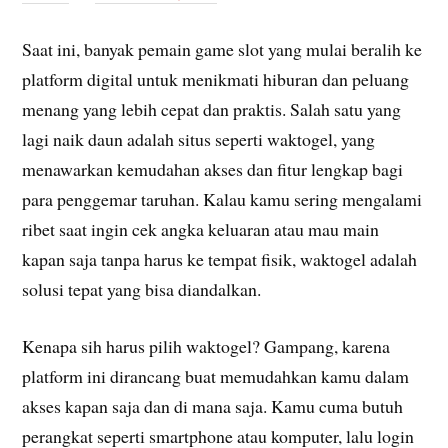
Saat ini, banyak pemain game slot yang mulai beralih ke
platform digital untuk menikmati hiburan dan peluang
menang yang lebih cepat dan praktis. Salah satu yang
lagi naik daun adalah situs seperti waktogel, yang
menawarkan kemudahan akses dan fitur lengkap bagi
para penggemar taruhan. Kalau kamu sering mengalami
ribet saat ingin cek angka keluaran atau mau main
kapan saja tanpa harus ke tempat fisik, waktogel adalah
solusi tepat yang bisa diandalkan.
Kenapa sih harus pilih waktogel? Gampang, karena
platform ini dirancang buat memudahkan kamu dalam
akses kapan saja dan di mana saja. Kamu cuma butuh
perangkat seperti smartphone atau komputer, lalu login