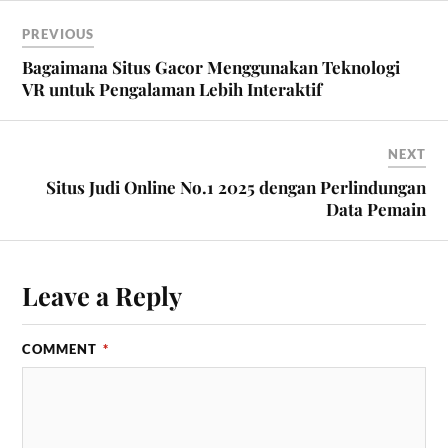
PREVIOUS
Bagaimana Situs Gacor Menggunakan Teknologi
VR untuk Pengalaman Lebih Interaktif
NEXT
Situs Judi Online No.1 2025 dengan Perlindungan
Data Pemain
Leave a Reply
COMMENT
*