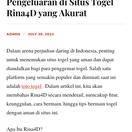
Pengeluaran di Situs Togel
Rina4D yang Akurat
ADMIN
JULY 30, 2025
Dalam arena perjudian daring di Indonesia, penting
untuk menemukan situs togel yang aman dan dapat
diandalkan bagi para penggemar togel. Salah satu
platform yang semakin populer dan diminati saat ini
adalah
toto togel
. Dalam artikel ini, kita akan
membahas Rina4D secara mendetail, mencakup fitur,
keunggulan, cara bermain, hingga tips bermain togel
dengan aman di situs ini.
Apa Itu Rina4D?