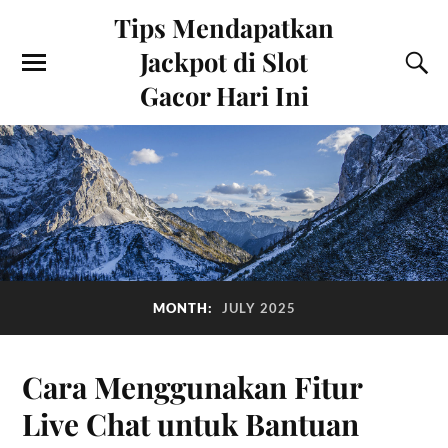
Tips Mendapatkan
Jackpot di Slot
Gacor Hari Ini
MONTH:
JULY 2025
Cara Menggunakan Fitur
Live Chat untuk Bantuan