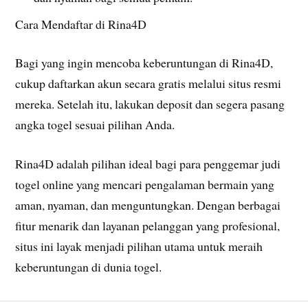
Cara Mendaftar di Rina4D
Bagi yang ingin mencoba keberuntungan di Rina4D,
cukup daftarkan akun secara gratis melalui situs resmi
mereka. Setelah itu, lakukan deposit dan segera pasang
angka togel sesuai pilihan Anda.
Rina4D adalah pilihan ideal bagi para penggemar judi
togel online yang mencari pengalaman bermain yang
aman, nyaman, dan menguntungkan. Dengan berbagai
fitur menarik dan layanan pelanggan yang profesional,
situs ini layak menjadi pilihan utama untuk meraih
keberuntungan di dunia togel.