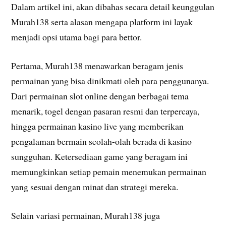
Dalam artikel ini, akan dibahas secara detail keunggulan
Murah138 serta alasan mengapa platform ini layak
menjadi opsi utama bagi para bettor.
Pertama, Murah138 menawarkan beragam jenis
permainan yang bisa dinikmati oleh para penggunanya.
Dari permainan slot online dengan berbagai tema
menarik, togel dengan pasaran resmi dan terpercaya,
hingga permainan kasino live yang memberikan
pengalaman bermain seolah-olah berada di kasino
sungguhan. Ketersediaan game yang beragam ini
memungkinkan setiap pemain menemukan permainan
yang sesuai dengan minat dan strategi mereka.
Selain variasi permainan, Murah138 juga