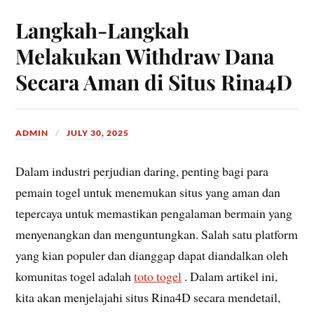
Langkah-Langkah
Melakukan Withdraw Dana
Secara Aman di Situs Rina4D
ADMIN
JULY 30, 2025
Dalam industri perjudian daring, penting bagi para
pemain togel untuk menemukan situs yang aman dan
tepercaya untuk memastikan pengalaman bermain yang
menyenangkan dan menguntungkan. Salah satu platform
yang kian populer dan dianggap dapat diandalkan oleh
komunitas togel adalah
toto togel
. Dalam artikel ini,
kita akan menjelajahi situs Rina4D secara mendetail,