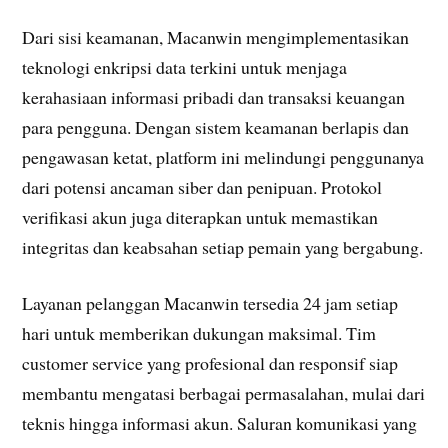
Dari sisi keamanan, Macanwin mengimplementasikan
teknologi enkripsi data terkini untuk menjaga
kerahasiaan informasi pribadi dan transaksi keuangan
para pengguna. Dengan sistem keamanan berlapis dan
pengawasan ketat, platform ini melindungi penggunanya
dari potensi ancaman siber dan penipuan. Protokol
verifikasi akun juga diterapkan untuk memastikan
integritas dan keabsahan setiap pemain yang bergabung.
Layanan pelanggan Macanwin tersedia 24 jam setiap
hari untuk memberikan dukungan maksimal. Tim
customer service yang profesional dan responsif siap
membantu mengatasi berbagai permasalahan, mulai dari
teknis hingga informasi akun. Saluran komunikasi yang