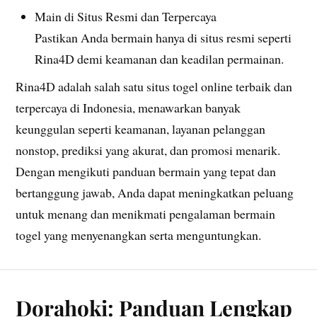
Main di Situs Resmi dan Terpercaya
Pastikan Anda bermain hanya di situs resmi seperti
Rina4D demi keamanan dan keadilan permainan.
Rina4D adalah salah satu situs togel online terbaik dan
terpercaya di Indonesia, menawarkan banyak
keunggulan seperti keamanan, layanan pelanggan
nonstop, prediksi yang akurat, dan promosi menarik.
Dengan mengikuti panduan bermain yang tepat dan
bertanggung jawab, Anda dapat meningkatkan peluang
untuk menang dan menikmati pengalaman bermain
togel yang menyenangkan serta menguntungkan.
Dorahoki: Panduan Lengkap