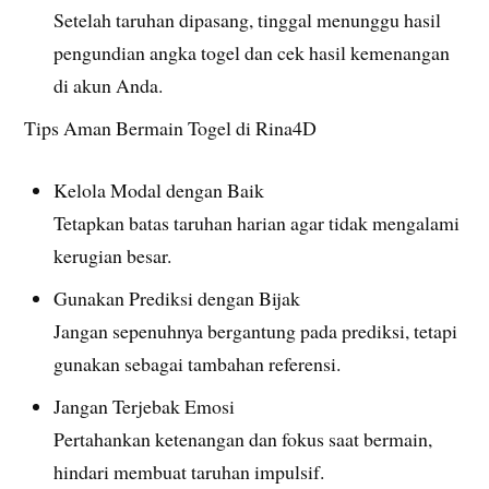
Setelah taruhan dipasang, tinggal menunggu hasil
pengundian angka togel dan cek hasil kemenangan
di akun Anda.
Tips Aman Bermain Togel di Rina4D
Kelola Modal dengan Baik
Tetapkan batas taruhan harian agar tidak mengalami
kerugian besar.
Gunakan Prediksi dengan Bijak
Jangan sepenuhnya bergantung pada prediksi, tetapi
gunakan sebagai tambahan referensi.
Jangan Terjebak Emosi
Pertahankan ketenangan dan fokus saat bermain,
hindari membuat taruhan impulsif.