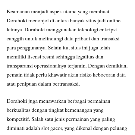
Keamanan menjadi aspek utama yang membuat
Dorahoki menonjol di antara banyak situs judi online
lainnya. Dorahoki menggunakan teknologi enkripsi
canggih untuk melindungi data pribadi dan transaksi
para penggunanya. Selain itu, situs ini juga telah
memiliki lisensi resmi sehingga legalitas dan
transparansi operasionalnya terjamin. Dengan demikian,
pemain tidak perlu khawatir akan risiko kebocoran data
atau penipuan dalam bertransaksi.
Dorahoki juga menawarkan berbagai permainan
berkualitas dengan tingkat kemenangan yang
kompetitif. Salah satu jenis permainan yang paling
diminati adalah slot gacor, yang dikenal dengan peluang