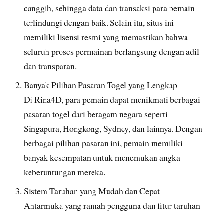
canggih, sehingga data dan transaksi para pemain
terlindungi dengan baik. Selain itu, situs ini
memiliki lisensi resmi yang memastikan bahwa
seluruh proses permainan berlangsung dengan adil
dan transparan.
Banyak Pilihan Pasaran Togel yang Lengkap
Di Rina4D, para pemain dapat menikmati berbagai
pasaran togel dari beragam negara seperti
Singapura, Hongkong, Sydney, dan lainnya. Dengan
berbagai pilihan pasaran ini, pemain memiliki
banyak kesempatan untuk menemukan angka
keberuntungan mereka.
Sistem Taruhan yang Mudah dan Cepat
Antarmuka yang ramah pengguna dan fitur taruhan