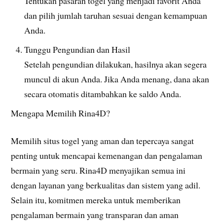
Tentukan pasaran togel yang menjadi favorit Anda
dan pilih jumlah taruhan sesuai dengan kemampuan
Anda.
Tunggu Pengundian dan Hasil
Setelah pengundian dilakukan, hasilnya akan segera
muncul di akun Anda. Jika Anda menang, dana akan
secara otomatis ditambahkan ke saldo Anda.
Mengapa Memilih Rina4D?
Memilih situs togel yang aman dan tepercaya sangat
penting untuk mencapai kemenangan dan pengalaman
bermain yang seru. Rina4D menyajikan semua ini
dengan layanan yang berkualitas dan sistem yang adil.
Selain itu, komitmen mereka untuk memberikan
pengalaman bermain yang transparan dan aman