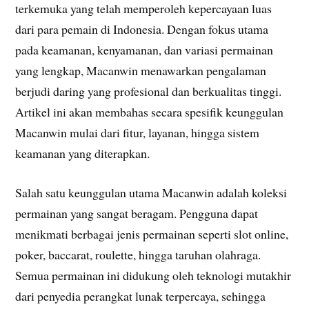
terkemuka yang telah memperoleh kepercayaan luas
dari para pemain di Indonesia. Dengan fokus utama
pada keamanan, kenyamanan, dan variasi permainan
yang lengkap, Macanwin menawarkan pengalaman
berjudi daring yang profesional dan berkualitas tinggi.
Artikel ini akan membahas secara spesifik keunggulan
Macanwin mulai dari fitur, layanan, hingga sistem
keamanan yang diterapkan.
Salah satu keunggulan utama Macanwin adalah koleksi
permainan yang sangat beragam. Pengguna dapat
menikmati berbagai jenis permainan seperti slot online,
poker, baccarat, roulette, hingga taruhan olahraga.
Semua permainan ini didukung oleh teknologi mutakhir
dari penyedia perangkat lunak terpercaya, sehingga