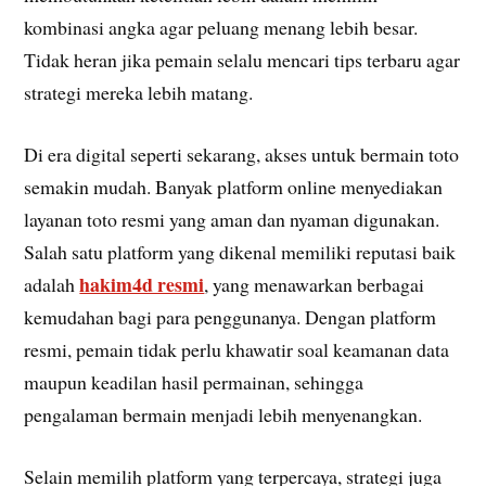
kombinasi angka agar peluang menang lebih besar.
Tidak heran jika pemain selalu mencari tips terbaru agar
strategi mereka lebih matang.
Di era digital seperti sekarang, akses untuk bermain toto
semakin mudah. Banyak platform online menyediakan
layanan toto resmi yang aman dan nyaman digunakan.
Salah satu platform yang dikenal memiliki reputasi baik
hakim4d resmi
adalah
, yang menawarkan berbagai
kemudahan bagi para penggunanya. Dengan platform
resmi, pemain tidak perlu khawatir soal keamanan data
maupun keadilan hasil permainan, sehingga
pengalaman bermain menjadi lebih menyenangkan.
Selain memilih platform yang terpercaya, strategi juga