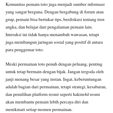
Komunitas pemain toto juga menjadi sumber informasi
yang sangat berguna. Dengan bergabung di forum atau
grup, pemain bisa bertukar tips, berdiskusi tentang tren
angka, dan belajar dari pengalaman pemain lain.
Interaksi ini tidak hanya menambah wawasan, tetapi
juga membangun jaringan sosial yang positif di antara
para penggemar toto.
Meski permainan toto penuh dengan peluang, penting
untuk tetap bermain dengan bijak. Jangan tergoda oleh
janji menang besar yang instan. Ingat, keberuntungan
adalah bagian dari permainan, tetapi strategi, kesabaran,
dan pemilihan platform resmi seperti hakim4d resmi
akan membantu pemain lebih percaya diri dan
menikmati setiap momen permainan.