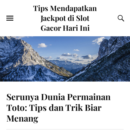
Tips Mendapatkan
Jackpot di Slot
Gacor Hari Ini
Serunya Dunia Permainan
Toto: Tips dan Trik Biar
Menang