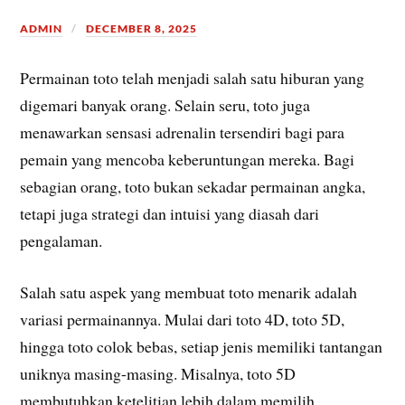
ADMIN
DECEMBER 8, 2025
Permainan toto telah menjadi salah satu hiburan yang
digemari banyak orang. Selain seru, toto juga
menawarkan sensasi adrenalin tersendiri bagi para
pemain yang mencoba keberuntungan mereka. Bagi
sebagian orang, toto bukan sekadar permainan angka,
tetapi juga strategi dan intuisi yang diasah dari
pengalaman.
Salah satu aspek yang membuat toto menarik adalah
variasi permainannya. Mulai dari toto 4D, toto 5D,
hingga toto colok bebas, setiap jenis memiliki tantangan
uniknya masing-masing. Misalnya, toto 5D
membutuhkan ketelitian lebih dalam memilih