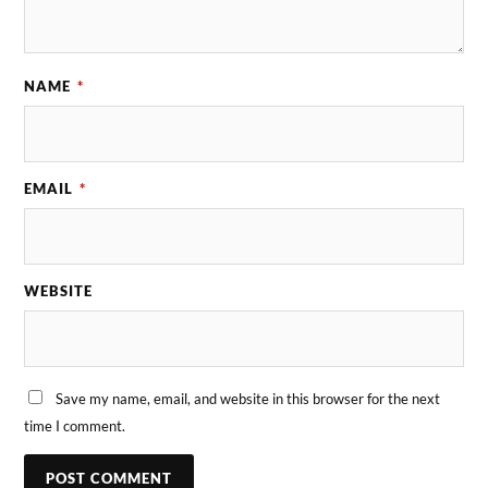
NAME
*
EMAIL
*
WEBSITE
Save my name, email, and website in this browser for the next
time I comment.