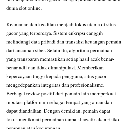
dunia slot online.
Keamanan dan keadilan menjadi fokus utama di situs
gacor yang terpercaya. Sistem enkripsi canggih
melindungi data pribadi dan transaksi keuangan pemain
dari ancaman siber. Selain itu, algoritma permainan
yang transparan memastikan setiap hasil acak benar-
benar adil dan tidak dimanipulasi. Memberikan
kepercayaan tinggi kepada pengguna, situs gacor
mengedepankan integritas dan profesionalisme.
Berbagai review positif dari pemain lain memperkuat
reputasi platform ini sebagai tempat yang aman dan
dapat diandalkan. Dengan demikian, pemain dapat
fokus menikmati permainan tanpa khawatir akan risiko
penipuan atau kecurangan.