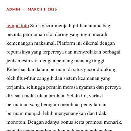
ADMIN
MARCH 1, 2026
tempo toto
Situs gacor menjadi pilihan utama bagi
pecinta permainan slot daring yang ingin meraih
kemenangan maksimal. Platform ini dikenal dengan
reputasinya yang terpercaya dan menyediakan berbagai
jenis mesin slot dengan peluang menang tinggi.
Keberhasilan dalam bermain di situs gacor didukung
oleh fitur-fitur canggih dan sistem keamanan yang
terjamin, sehingga pemain merasa nyaman dan percaya
diri saat melakukan taruhan. Selain itu, variasi
permainan yang beragam membuat pengalaman
bermain menjadi lebih menyenangkan dan tidak
monoton. Dengan adanya bonus serta promosi menarik,
pemain dapat meningkatkan peluang mendapatkan