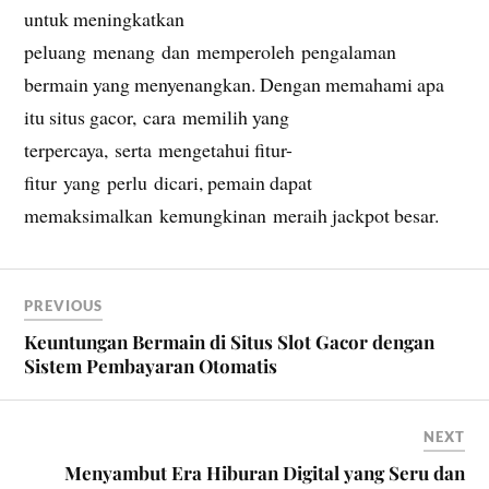
untuk meningkatkan
peluang menang dan memperoleh pengalaman
bermain yang menyenangkan. Dengan memahami apa
itu situs gacor, cara memilih yang
terpercaya, serta mengetahui fitur-
fitur yang perlu dicari, pemain dapat
memaksimalkan kemungkinan meraih jackpot besar.
PREVIOUS
Keuntungan Bermain di Situs Slot Gacor dengan
Sistem Pembayaran Otomatis
NEXT
Menyambut Era Hiburan Digital yang Seru dan