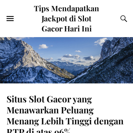
Tips Mendapatkan
Jackpot di Slot
Gacor Hari Ini
Situs Slot Gacor yang
Menawarkan Peluang
Menang Lebih Tinggi dengan
RTP di atas 96%