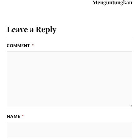
Menguntungkan
Leave a Reply
COMMENT
*
NAME
*