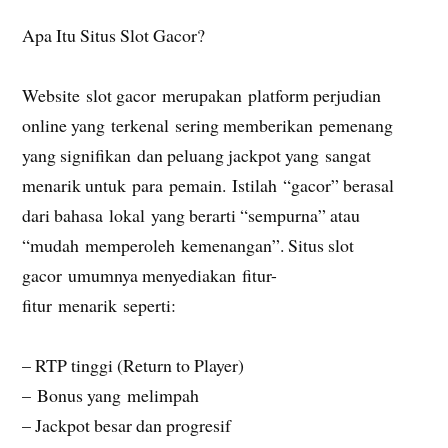
Apa Itu Situs Slot Gacor?
Website slot gacor merupakan platform perjudian
online yang terkenal sering memberikan pemenang
yang signifikan dan peluang jackpot yang sangat
menarik untuk para pemain. Istilah “gacor” berasal
dari bahasa lokal yang berarti “sempurna” atau
“mudah memperoleh kemenangan”. Situs slot
gacor umumnya menyediakan fitur-
fitur menarik seperti:
– RTP tinggi (Return to Player)
– Bonus yang melimpah
– Jackpot besar dan progresif