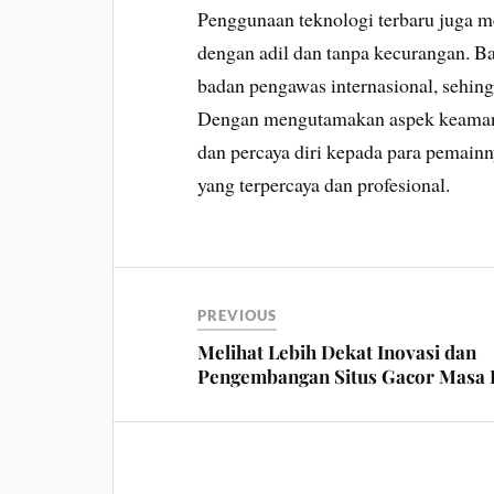
Penggunaan teknologi terbaru juga 
dengan adil dan tanpa kecurangan. Ba
badan pengawas internasional, sehing
Dengan mengutamakan aspek keaman
dan percaya diri kepada para pemainn
yang terpercaya dan profesional.
PREVIOUS
Melihat Lebih Dekat Inovasi dan
Pengembangan Situs Gacor Masa 