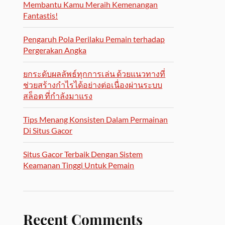
Membantu Kamu Meraih Kemenangan
Fantastis!
Pengaruh Pola Perilaku Pemain terhadap
Pergerakan Angka
ยกระดับผลลัพธ์ทุกการเล่น ด้วยแนวทางที่
ช่วยสร้างกำไรได้อย่างต่อเนื่องผ่านระบบ
สล็อต ที่กำลังมาแรง
Tips Menang Konsisten Dalam Permainan
Di Situs Gacor
Situs Gacor Terbaik Dengan Sistem
Keamanan Tinggi Untuk Pemain
Recent Comments