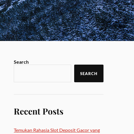
Search
SEARCH
Recent Posts
Temukan Rahasia Slot Deposit Gacor yang