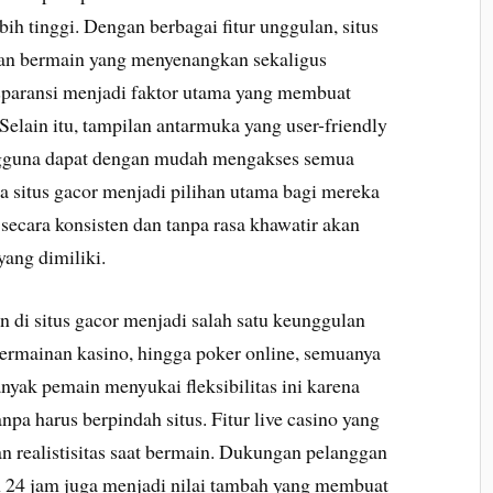
h tinggi. Dengan berbagai fitur unggulan, situs
n bermain yang menyenangkan sekaligus
paransi menjadi faktor utama yang membuat
 Selain itu, tampilan antarmuka yang user-friendly
gguna dapat dengan mudah mengakses semua
ka situs gacor menjadi pilihan utama bagi mereka
ecara konsisten dan tanpa rasa khawatir akan
ang dimiliki.
n di situs gacor menjadi salah satu keunggulan
permainan kasino, hingga poker online, semuanya
anyak pemain menyukai fleksibilitas ini karena
pa harus berpindah situs. Fitur live casino yang
n realistisitas saat bermain. Dukungan pelanggan
n 24 jam juga menjadi nilai tambah yang membuat