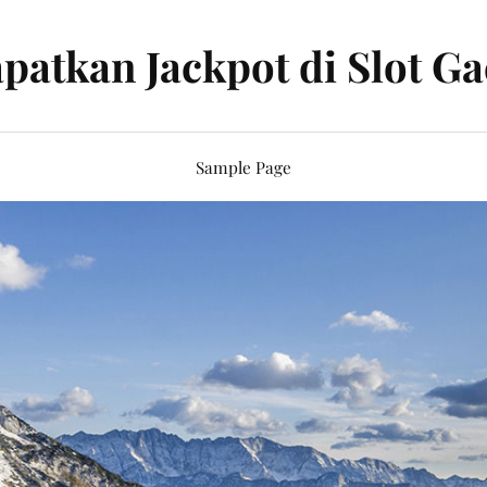
atkan Jackpot di Slot Ga
Sample Page