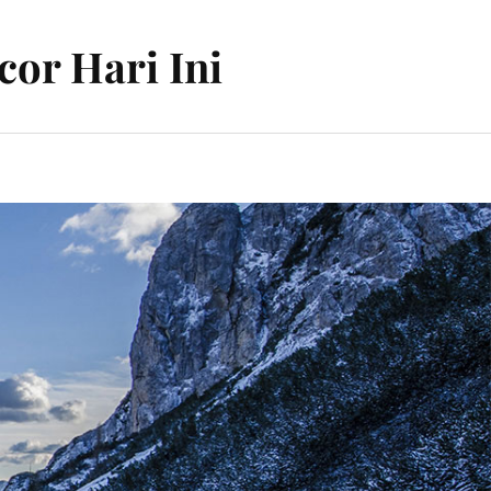
cor Hari Ini