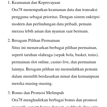
Keamanan dan Kepercayaan
Ora78 menempatkan keamanan data dan transaksi
pengguna sebagai prioritas. Dengan sistem enkripsi
modern dan perlindungan data pribadi, pemain
merasa lebih aman dan nyaman saat bermain.
Beragam Pilihan Permainan
Situs ini menawarkan berbagai pilihan permainan,
seperti taruhan olahraga (sepak bola, basket, tenis),
permainan slot online, casino live, dan permainan
lainnya. Beragam pilihan ini memudahkan pemain
dalam memilih berdasarkan minat dan kemampuan
mereka masing-masing.
Bonus dan Promosi Melimpah
Ora78 menghadirkan berbagai bonus dan promosi
menarik, seperti bonus deposit, cashback, free spin,