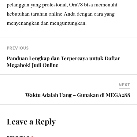
pelanggan yang profesional, Ora78 bisa memenuhi
kebutuhan taruhan online Anda dengan cara yang
menyenangkan dan menguntungkan.
PREVIOUS
Panduan Lengkap dan Terpercaya untuk Daftar
Megahoki Judi Online
NEXT
Waktu Adalah Uang – Gunakan di MEGA288
Leave a Reply