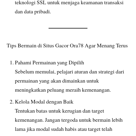
teknologi SSL untuk menjaga keamanan transaksi
dan data pribadi.
Tips Bermain di Situs Gacor Ora78 Agar Menang Terus
Pahami Permainan yang Dipilih
Sebelum memulai, pelajari aturan dan strategi dari
permainan yang akan dimainkan untuk
meningkatkan peluang meraih kemenangan.
Kelola Modal dengan Baik
Tentukan batas untuk kerugian dan target
kemenangan. Jangan tergoda untuk bermain lebih
lama jika modal sudah habis atau target telah