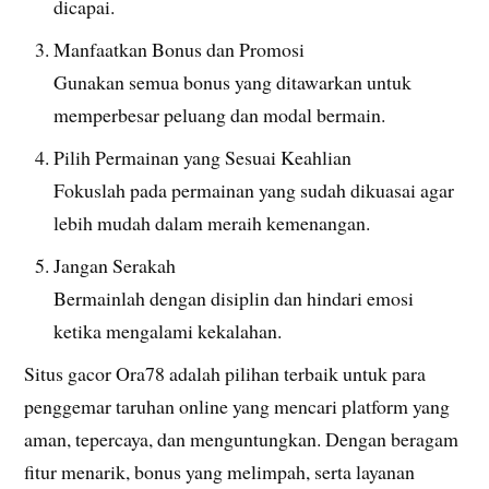
dicapai.
Manfaatkan Bonus dan Promosi
Gunakan semua bonus yang ditawarkan untuk
memperbesar peluang dan modal bermain.
Pilih Permainan yang Sesuai Keahlian
Fokuslah pada permainan yang sudah dikuasai agar
lebih mudah dalam meraih kemenangan.
Jangan Serakah
Bermainlah dengan disiplin dan hindari emosi
ketika mengalami kekalahan.
Situs gacor Ora78 adalah pilihan terbaik untuk para
penggemar taruhan online yang mencari platform yang
aman, tepercaya, dan menguntungkan. Dengan beragam
fitur menarik, bonus yang melimpah, serta layanan