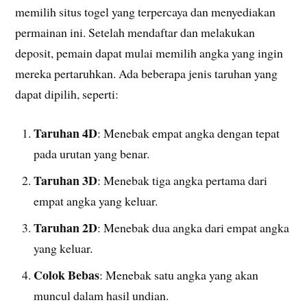
memilih situs togel yang terpercaya dan menyediakan
permainan ini. Setelah mendaftar dan melakukan
deposit, pemain dapat mulai memilih angka yang ingin
mereka pertaruhkan. Ada beberapa jenis taruhan yang
dapat dipilih, seperti:
Taruhan 4D
: Menebak empat angka dengan tepat
pada urutan yang benar.
Taruhan 3D
: Menebak tiga angka pertama dari
empat angka yang keluar.
Taruhan 2D
: Menebak dua angka dari empat angka
yang keluar.
Colok Bebas
: Menebak satu angka yang akan
muncul dalam hasil undian.