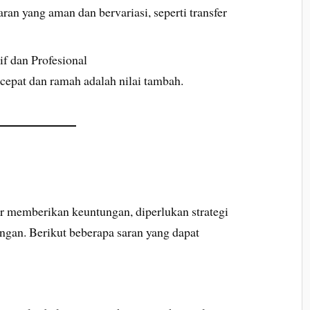
an yang aman dan bervariasi, seperti transfer
f dan Profesional
epat dan ramah adalah nilai tambah.
r
or memberikan keuntungan, diperlukan strategi
gan. Berikut beberapa saran yang dapat