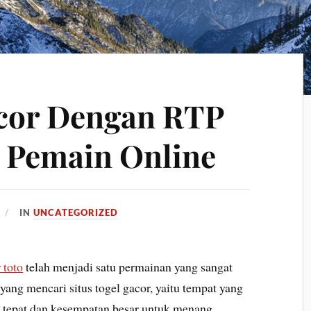
acor Dengan RTP
 Pemain Online
IN
UNCATEGORIZED
 toto
telah menjadi satu permainan yang sangat
yang mencari situs togel gacor, yaitu tempat yang
g tepat dan kesempatan besar untuk menang.