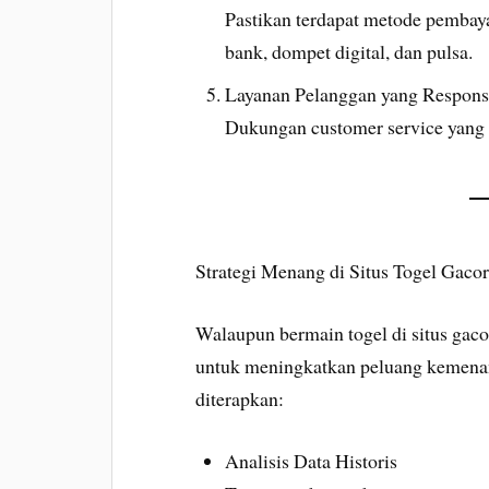
Pastikan terdapat metode pembayar
bank, dompet digital, dan pulsa.
Layanan Pelanggan yang Responsi
Dukungan customer service yang c
Strategi Menang di Situs Togel Gaco
Walaupun bermain togel di situs gac
untuk meningkatkan peluang kemenan
diterapkan:
Analisis Data Historis