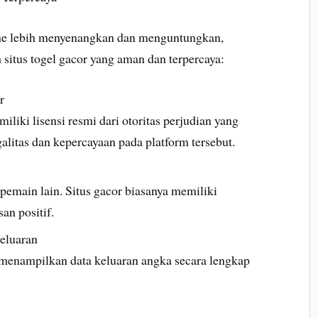
ne lebih menyenangkan dan menguntungkan,
 situs togel gacor yang aman dan terpercaya:
r
iliki lisensi resmi dari otoritas perjudian yang
galitas dan kepercayaan pada platform tersebut.
 pemain lain. Situs gacor biasanya memiliki
an positif.
eluaran
u menampilkan data keluaran angka secara lengkap