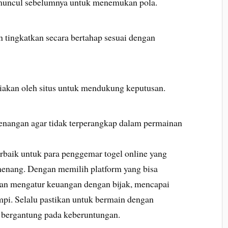
 muncul sebelumnya untuk menemukan pola.
n tingkatkan secara bertahap sesuai dengan
diakan oleh situs untuk mendukung keputusan.
enangan agar tidak terperangkap dalam permainan
terbaik untuk para penggemar togel online yang
enang. Dengan memilih platform yang bisa
dan mengatur keuangan dengan bijak, mencapai
pi. Selalu pastikan untuk bermain dengan
 bergantung pada keberuntungan.