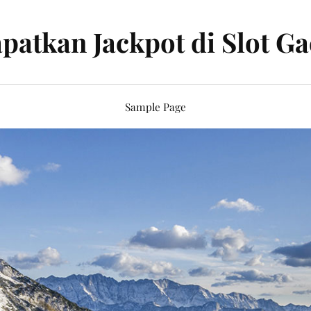
atkan Jackpot di Slot Ga
Sample Page