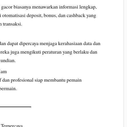
s gacor biasanya menawarkan informasi lengkap,
ti otomatisasi deposit, bonus, dan cashback yang
transaksi.
dan dapat dipercaya menjaga kerahasiaan data dan
reka juga mengikuti peraturan yang berlaku dan
 undian.
Jam
f dan profesional siap membantu pemain
bermain.
 Terpercaya