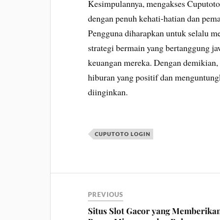
Kesimpulannya, mengakses Cuputoto l
dengan penuh kehati-hatian dan pema
Pengguna diharapkan untuk selalu me
strategi bermain yang bertanggung ja
keuangan mereka. Dengan demikian, 
hiburan yang positif dan menguntung
diinginkan.
CUPUTOTO LOGIN
PREVIOUS
Situs Slot Gacor yang Memberika