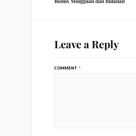
Bonus Mingguan dan Bulanan
Leave a Reply
COMMENT
*