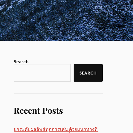
Search
SEARCH
Recent Posts
ยกระดับผลลัพธ์ทุกการเล่น ด้วยแนวทางที่