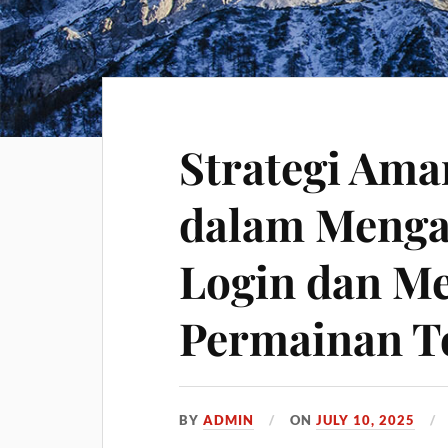
Strategi Ama
dalam Menga
Login dan M
Permainan T
BY
ADMIN
ON
JULY 10, 2025