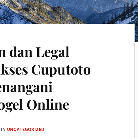
n dan Legal
kses Cuputoto
enangani
ogel Online
IN
UNCATEGORIZED