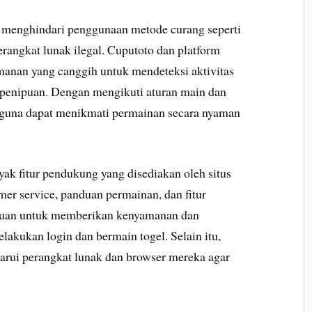
uk menghindari penggunaan metode curang seperti
rangkat lunak ilegal. Cuputoto dan platform
manan yang canggih untuk mendeteksi aktivitas
penipuan. Dengan mengikuti aturan main dan
guna dapat menikmati permainan secara nyaman
ak fitur pendukung yang disediakan oleh situs
omer service, panduan permainan, dan fitur
ujuan untuk memberikan kenyamanan dan
akukan login dan bermain togel. Selain itu,
rui perangkat lunak dan browser mereka agar