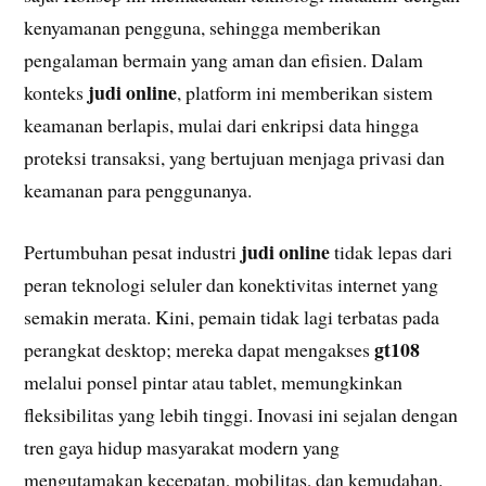
kenyamanan pengguna, sehingga memberikan
pengalaman bermain yang aman dan efisien. Dalam
judi online
konteks
, platform ini memberikan sistem
keamanan berlapis, mulai dari enkripsi data hingga
proteksi transaksi, yang bertujuan menjaga privasi dan
keamanan para penggunanya.
judi online
Pertumbuhan pesat industri
tidak lepas dari
peran teknologi seluler dan konektivitas internet yang
semakin merata. Kini, pemain tidak lagi terbatas pada
gt108
perangkat desktop; mereka dapat mengakses
melalui ponsel pintar atau tablet, memungkinkan
fleksibilitas yang lebih tinggi. Inovasi ini sejalan dengan
tren gaya hidup masyarakat modern yang
mengutamakan kecepatan, mobilitas, dan kemudahan.