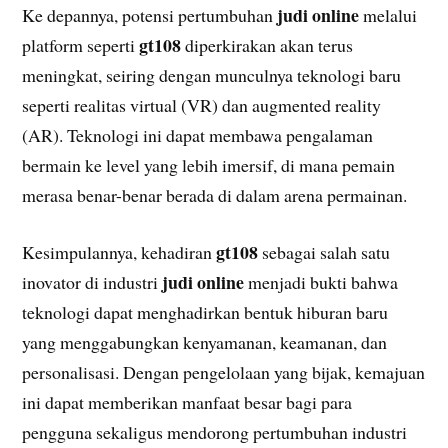
judi online
Ke depannya, potensi pertumbuhan
melalui
gt108
platform seperti
diperkirakan akan terus
meningkat, seiring dengan munculnya teknologi baru
seperti realitas virtual (VR) dan augmented reality
(AR). Teknologi ini dapat membawa pengalaman
bermain ke level yang lebih imersif, di mana pemain
merasa benar-benar berada di dalam arena permainan.
gt108
Kesimpulannya, kehadiran
sebagai salah satu
judi online
inovator di industri
menjadi bukti bahwa
teknologi dapat menghadirkan bentuk hiburan baru
yang menggabungkan kenyamanan, keamanan, dan
personalisasi. Dengan pengelolaan yang bijak, kemajuan
ini dapat memberikan manfaat besar bagi para
pengguna sekaligus mendorong pertumbuhan industri