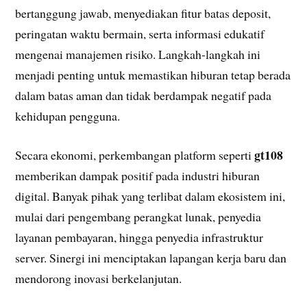
bertanggung jawab, menyediakan fitur batas deposit,
peringatan waktu bermain, serta informasi edukatif
mengenai manajemen risiko. Langkah-langkah ini
menjadi penting untuk memastikan hiburan tetap berada
dalam batas aman dan tidak berdampak negatif pada
kehidupan pengguna.
gt108
Secara ekonomi, perkembangan platform seperti
memberikan dampak positif pada industri hiburan
digital. Banyak pihak yang terlibat dalam ekosistem ini,
mulai dari pengembang perangkat lunak, penyedia
layanan pembayaran, hingga penyedia infrastruktur
server. Sinergi ini menciptakan lapangan kerja baru dan
mendorong inovasi berkelanjutan.