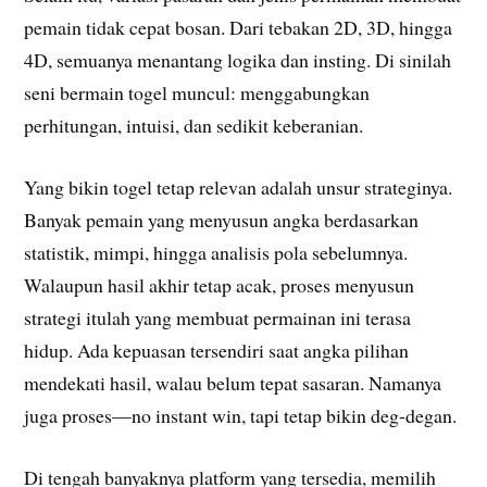
pemain tidak cepat bosan. Dari tebakan 2D, 3D, hingga
4D, semuanya menantang logika dan insting. Di sinilah
seni bermain togel muncul: menggabungkan
perhitungan, intuisi, dan sedikit keberanian.
Yang bikin togel tetap relevan adalah unsur strateginya.
Banyak pemain yang menyusun angka berdasarkan
statistik, mimpi, hingga analisis pola sebelumnya.
Walaupun hasil akhir tetap acak, proses menyusun
strategi itulah yang membuat permainan ini terasa
hidup. Ada kepuasan tersendiri saat angka pilihan
mendekati hasil, walau belum tepat sasaran. Namanya
juga proses—no instant win, tapi tetap bikin deg-degan.
Di tengah banyaknya platform yang tersedia, memilih