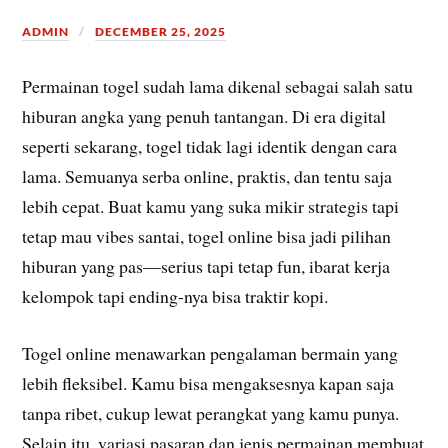
ADMIN
DECEMBER 25, 2025
Permainan togel sudah lama dikenal sebagai salah satu
hiburan angka yang penuh tantangan. Di era digital
seperti sekarang, togel tidak lagi identik dengan cara
lama. Semuanya serba online, praktis, dan tentu saja
lebih cepat. Buat kamu yang suka mikir strategis tapi
tetap mau vibes santai, togel online bisa jadi pilihan
hiburan yang pas—serius tapi tetap fun, ibarat kerja
kelompok tapi ending-nya bisa traktir kopi.
Togel online menawarkan pengalaman bermain yang
lebih fleksibel. Kamu bisa mengaksesnya kapan saja
tanpa ribet, cukup lewat perangkat yang kamu punya.
Selain itu, variasi pasaran dan jenis permainan membuat