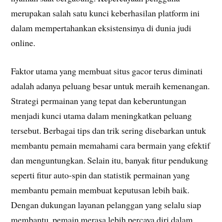
merupakan salah satu kunci keberhasilan platform ini
dalam mempertahankan eksistensinya di dunia judi
online.
Faktor utama yang membuat situs gacor terus diminati
adalah adanya peluang besar untuk meraih kemenangan.
Strategi permainan yang tepat dan keberuntungan
menjadi kunci utama dalam meningkatkan peluang
tersebut. Berbagai tips dan trik sering disebarkan untuk
membantu pemain memahami cara bermain yang efektif
dan menguntungkan. Selain itu, banyak fitur pendukung
seperti fitur auto-spin dan statistik permainan yang
membantu pemain membuat keputusan lebih baik.
Dengan dukungan layanan pelanggan yang selalu siap
membantu, pemain merasa lebih percaya diri dalam