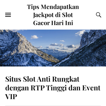
Tips Mendapatkan
Jackpot di Slot
Gacor Hari Ini
Situs Slot Anti Rungkat
dengan RTP Tinggi dan Event
VIP