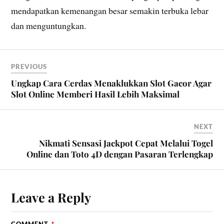
mendapatkan kemenangan besar semakin terbuka lebar
dan menguntungkan.
PREVIOUS
Ungkap Cara Cerdas Menaklukkan Slot Gacor Agar
Slot Online Memberi Hasil Lebih Maksimal
NEXT
Nikmati Sensasi Jackpot Cepat Melalui Togel
Online dan Toto 4D dengan Pasaran Terlengkap
Leave a Reply