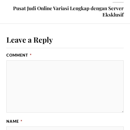
Pusat Judi Online Variasi Lengkap dengan Server
Eksklusif
Leave a Reply
COMMENT
*
NAME
*