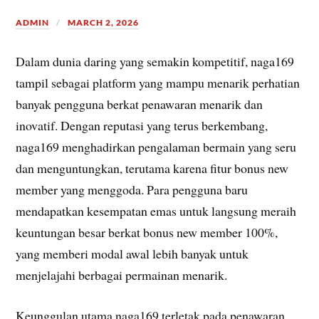
ADMIN
MARCH 2, 2026
Dalam dunia daring yang semakin kompetitif, naga169
tampil sebagai platform yang mampu menarik perhatian
banyak pengguna berkat penawaran menarik dan
inovatif. Dengan reputasi yang terus berkembang,
naga169 menghadirkan pengalaman bermain yang seru
dan menguntungkan, terutama karena fitur bonus new
member yang menggoda. Para pengguna baru
mendapatkan kesempatan emas untuk langsung meraih
keuntungan besar berkat bonus new member 100%,
yang memberi modal awal lebih banyak untuk
menjelajahi berbagai permainan menarik.
Keunggulan utama naga169 terletak pada penawaran