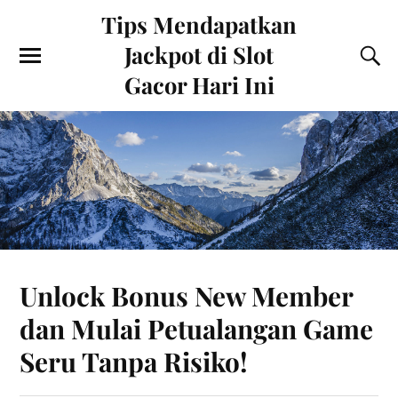
Tips Mendapatkan
Jackpot di Slot
Gacor Hari Ini
Unlock Bonus New Member
dan Mulai Petualangan Game
Seru Tanpa Risiko!