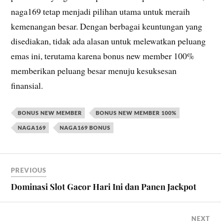
naga169 tetap menjadi pilihan utama untuk meraih
kemenangan besar. Dengan berbagai keuntungan yang
disediakan, tidak ada alasan untuk melewatkan peluang
emas ini, terutama karena bonus new member 100%
memberikan peluang besar menuju kesuksesan
finansial.
BONUS NEW MEMBER
BONUS NEW MEMBER 100%
NAGA169
NAGA169 BONUS
PREVIOUS
Dominasi Slot Gacor Hari Ini dan Panen Jackpot
NEXT