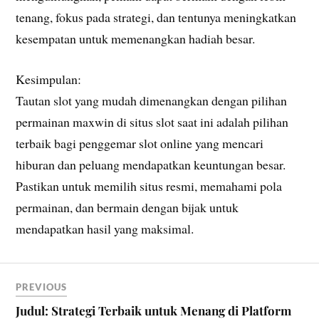
tenang, fokus pada strategi, dan tentunya meningkatkan
kesempatan untuk memenangkan hadiah besar.
Kesimpulan:
Tautan slot yang mudah dimenangkan dengan pilihan
permainan maxwin di situs slot saat ini adalah pilihan
terbaik bagi penggemar slot online yang mencari
hiburan dan peluang mendapatkan keuntungan besar.
Pastikan untuk memilih situs resmi, memahami pola
permainan, dan bermain dengan bijak untuk
mendapatkan hasil yang maksimal.
PREVIOUS
Judul: Strategi Terbaik untuk Menang di Platform