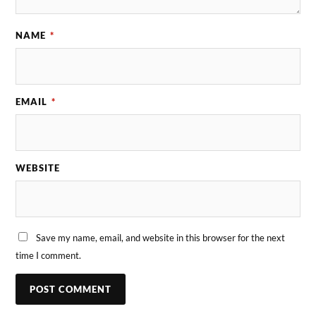
NAME
*
EMAIL
*
WEBSITE
Save my name, email, and website in this browser for the next
time I comment.