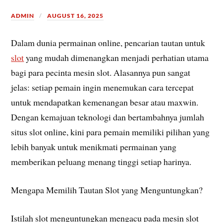
ADMIN
AUGUST 16, 2025
Dalam dunia permainan online, pencarian tautan untuk
slot
yang mudah dimenangkan menjadi perhatian utama
bagi para pecinta mesin slot. Alasannya pun sangat
jelas: setiap pemain ingin menemukan cara tercepat
untuk mendapatkan kemenangan besar atau maxwin.
Dengan kemajuan teknologi dan bertambahnya jumlah
situs slot online, kini para pemain memiliki pilihan yang
lebih banyak untuk menikmati permainan yang
memberikan peluang menang tinggi setiap harinya.
Mengapa Memilih Tautan Slot yang Menguntungkan?
Istilah slot menguntungkan mengacu pada mesin slot