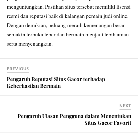
menguntungkan. Pastikan situs tersebut memiliki lisensi
resmi dan reputasi baik di kalangan pemain judi online.
Dengan demikian, peluang meraih kemenangan besar
semakin terbuka lebar dan bermain menjadi lebih aman
serta menyenangkan.
PREVIOUS
Pengaruh Reputasi Situs Gacor terhadap
Keberhasilan Bermain
NEXT
Pengaruh Ulasan Pengguna dalam Menentukan
Situs Gacor Favorit