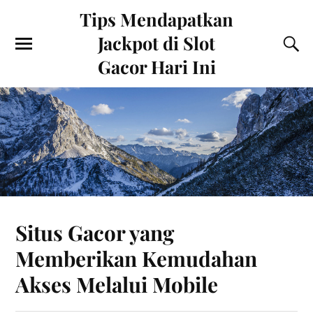
Tips Mendapatkan
Jackpot di Slot
Gacor Hari Ini
Situs Gacor yang
Memberikan Kemudahan
Akses Melalui Mobile