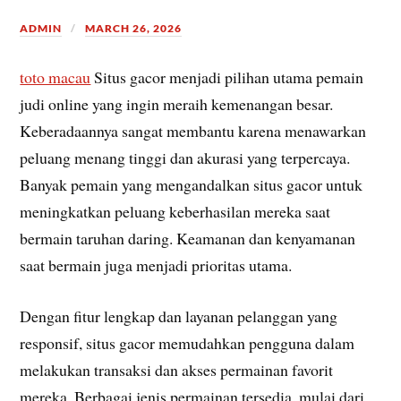
ADMIN
MARCH 26, 2026
toto macau
Situs gacor menjadi pilihan utama pemain
judi online yang ingin meraih kemenangan besar.
Keberadaannya sangat membantu karena menawarkan
peluang menang tinggi dan akurasi yang terpercaya.
Banyak pemain yang mengandalkan situs gacor untuk
meningkatkan peluang keberhasilan mereka saat
bermain taruhan daring. Keamanan dan kenyamanan
saat bermain juga menjadi prioritas utama.
Dengan fitur lengkap dan layanan pelanggan yang
responsif, situs gacor memudahkan pengguna dalam
melakukan transaksi dan akses permainan favorit
mereka. Berbagai jenis permainan tersedia, mulai dari