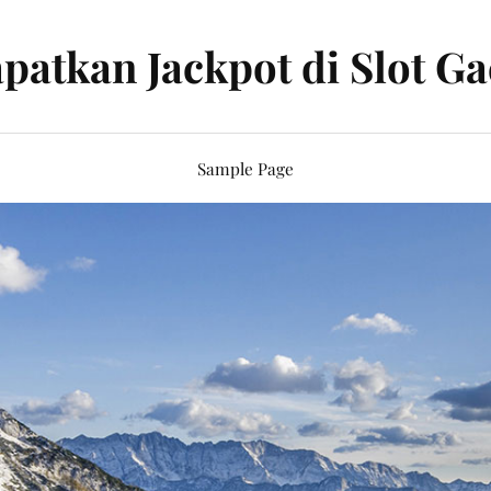
atkan Jackpot di Slot Ga
Sample Page