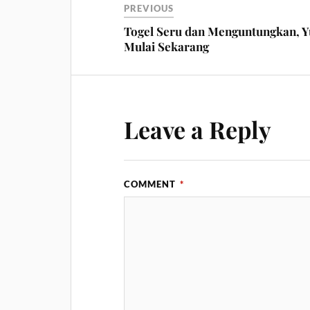
PREVIOUS
Togel Seru dan Menguntungkan, 
Mulai Sekarang
Leave a Reply
COMMENT
*