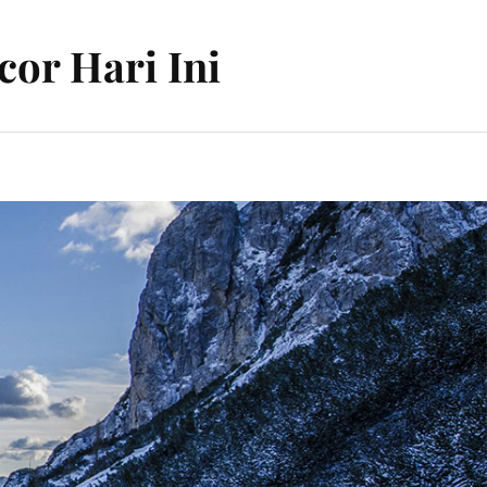
cor Hari Ini