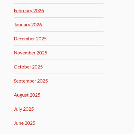
February 2026
January 2026
December 2025
November 2025
October 2025
September 2025
August 2025
July 2025
June 2025