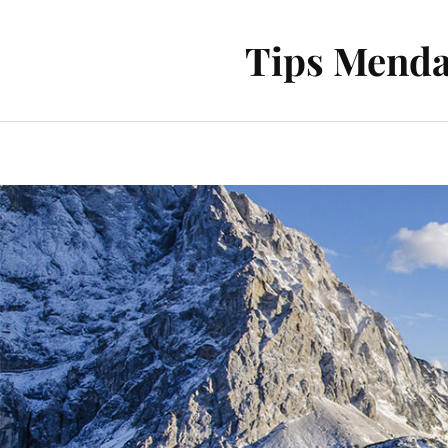
Tips Mendap