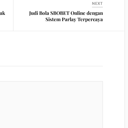
NEXT
Yuk
Judi Bola SBOBET Online dengan
Sistem Parlay Terpercaya