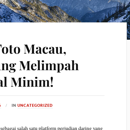
Toto Macau,
ung Melimpah
l Minim!
6
IN
UNCATEGORIZED
sebagai salah satu platform perjudian daring yang