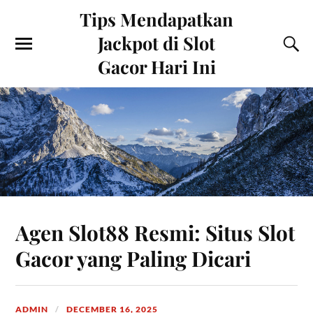
Tips Mendapatkan
Jackpot di Slot
Gacor Hari Ini
Agen Slot88 Resmi: Situs Slot
Gacor yang Paling Dicari
ADMIN
DECEMBER 16, 2025