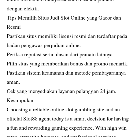
dengan efektif.
Tips Memilih Situs Judi Slot Online yang Gacor dan
Resmi
Pastikan situs memiliki lisensi resmi dan terdaftar pada
badan pengawas perjudian online.
Periksa reputasi serta ulasan dari pemain lainnya.
Pilih situs yang memberikan bonus dan promo menarik.
Pastikan sistem keamanan dan metode pembayarannya
aman.
Cek yang menyediakan layanan pelanggan 24 jam.
Kesimpulan
Choosing a reliable online slot gambling site and an
official Slot88 agent today is a smart decision for having
a fun and rewarding gaming experience. With high win
rates, attractive bonuses, and professional services,