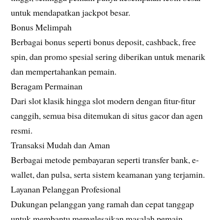
untuk mendapatkan jackpot besar.
Bonus Melimpah
Berbagai bonus seperti bonus deposit, cashback, free
spin, dan promo spesial sering diberikan untuk menarik
dan mempertahankan pemain.
Beragam Permainan
Dari slot klasik hingga slot modern dengan fitur-fitur
canggih, semua bisa ditemukan di situs gacor dan agen
resmi.
Transaksi Mudah dan Aman
Berbagai metode pembayaran seperti transfer bank, e-
wallet, dan pulsa, serta sistem keamanan yang terjamin.
Layanan Pelanggan Profesional
Dukungan pelanggan yang ramah dan cepat tanggap
untuk membantu menyelesaikan masalah pemain