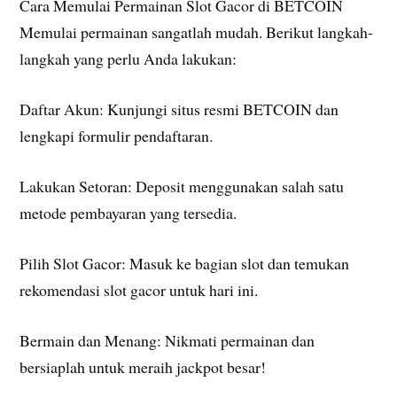
Cara Memulai Permainan Slot Gacor di BETCOIN
Memulai permainan sangatlah mudah. Berikut langkah-
langkah yang perlu Anda lakukan:
Daftar Akun: Kunjungi situs resmi BETCOIN dan
lengkapi formulir pendaftaran.
Lakukan Setoran: Deposit menggunakan salah satu
metode pembayaran yang tersedia.
Pilih Slot Gacor: Masuk ke bagian slot dan temukan
rekomendasi slot gacor untuk hari ini.
Bermain dan Menang: Nikmati permainan dan
bersiaplah untuk meraih jackpot besar!