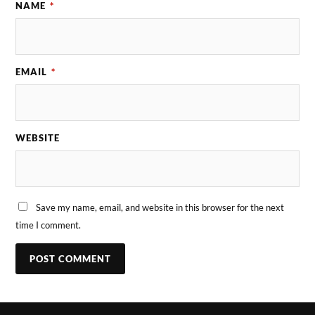
NAME
*
EMAIL
*
WEBSITE
Save my name, email, and website in this browser for the next
time I comment.