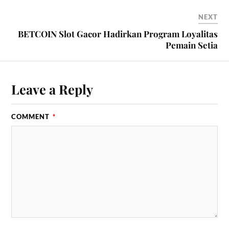
NEXT
BETCOIN Slot Gacor Hadirkan Program Loyalitas
Pemain Setia
Leave a Reply
COMMENT
*