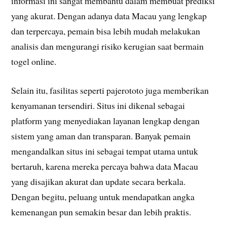
informasi ini sangat membantu dalam membuat prediksi
yang akurat. Dengan adanya data Macau yang lengkap
dan terpercaya, pemain bisa lebih mudah melakukan
analisis dan mengurangi risiko kerugian saat bermain
togel online.
Selain itu, fasilitas seperti pajerototo juga memberikan
kenyamanan tersendiri. Situs ini dikenal sebagai
platform yang menyediakan layanan lengkap dengan
sistem yang aman dan transparan. Banyak pemain
mengandalkan situs ini sebagai tempat utama untuk
bertaruh, karena mereka percaya bahwa data Macau
yang disajikan akurat dan update secara berkala.
Dengan begitu, peluang untuk mendapatkan angka
kemenangan pun semakin besar dan lebih praktis.