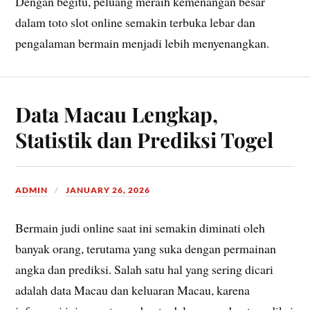
Dengan begitu, peluang meraih kemenangan besar
dalam toto slot online semakin terbuka lebar dan
pengalaman bermain menjadi lebih menyenangkan.
Data Macau Lengkap,
Statistik dan Prediksi Togel
ADMIN
JANUARY 26, 2026
Bermain judi online saat ini semakin diminati oleh
banyak orang, terutama yang suka dengan permainan
angka dan prediksi. Salah satu hal yang sering dicari
adalah data Macau dan keluaran Macau, karena