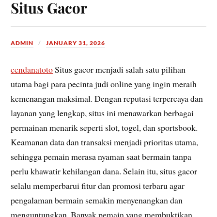
Situs Gacor
ADMIN
JANUARY 31, 2026
cendanatoto
Situs gacor menjadi salah satu pilihan
utama bagi para pecinta judi online yang ingin meraih
kemenangan maksimal. Dengan reputasi terpercaya dan
layanan yang lengkap, situs ini menawarkan berbagai
permainan menarik seperti slot, togel, dan sportsbook.
Keamanan data dan transaksi menjadi prioritas utama,
sehingga pemain merasa nyaman saat bermain tanpa
perlu khawatir kehilangan dana. Selain itu, situs gacor
selalu memperbarui fitur dan promosi terbaru agar
pengalaman bermain semakin menyenangkan dan
menguntungkan. Banyak pemain yang membuktikan