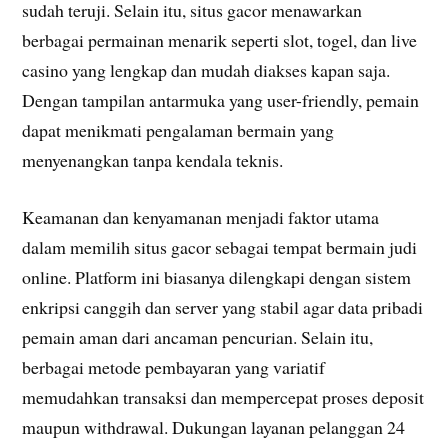
sudah teruji. Selain itu, situs gacor menawarkan
berbagai permainan menarik seperti slot, togel, dan live
casino yang lengkap dan mudah diakses kapan saja.
Dengan tampilan antarmuka yang user-friendly, pemain
dapat menikmati pengalaman bermain yang
menyenangkan tanpa kendala teknis.
Keamanan dan kenyamanan menjadi faktor utama
dalam memilih situs gacor sebagai tempat bermain judi
online. Platform ini biasanya dilengkapi dengan sistem
enkripsi canggih dan server yang stabil agar data pribadi
pemain aman dari ancaman pencurian. Selain itu,
berbagai metode pembayaran yang variatif
memudahkan transaksi dan mempercepat proses deposit
maupun withdrawal. Dukungan layanan pelanggan 24