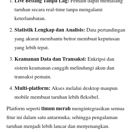
Live Betting Tanpa Lag:
Pemain dapat memasang
taruhan secara real-time tanpa mengalami
keterlambatan.
Statistik Lengkap dan Analisis:
Data pertandingan
yang akurat membantu bettor membuat keputusan
yang lebih tepat.
Keamanan Data dan Transaksi:
Enkripsi dan
sistem keamanan canggih melindungi akun dan
transaksi pemain.
Multi-platform:
Akses melalui desktop maupun
mobile membuat taruhan lebih fleksibel.
timun merah
Platform seperti
mengintegrasikan semua
fitur ini dalam satu antarmuka, sehingga pengalaman
taruhan menjadi lebih lancar dan menyenangkan.