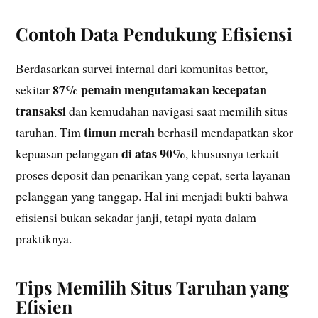
Contoh Data Pendukung Efisiensi
Berdasarkan survei internal dari komunitas bettor,
87% pemain mengutamakan kecepatan
sekitar
transaksi
dan kemudahan navigasi saat memilih situs
timun merah
taruhan. Tim
berhasil mendapatkan skor
di atas 90%
kepuasan pelanggan
, khususnya terkait
proses deposit dan penarikan yang cepat, serta layanan
pelanggan yang tanggap. Hal ini menjadi bukti bahwa
efisiensi bukan sekadar janji, tetapi nyata dalam
praktiknya.
Tips Memilih Situs Taruhan yang
Efisien