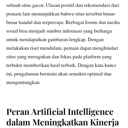
sebuah situs gacor. Ulasan positif dan rekomendasi dari
pemain lain menunjukkan bahwa situs tersebut benar-
benar handal dan terpercaya. Berbagai forum dan media
sosial bisa menjadi sumber informasi yang berharga
untuk mendapatkan gambaran lengkap. Dengan
melakukan riset mendalam, pemain dapat menghindari
situs yang meragukan dan fokus pada platform yang
terbukti memberikan hasil terbaik. Dengan kata kunci
ini, pengalaman bermain akan semakin optimal dan
menguntungkan.
Peran Artificial Intelligence
dalam Meningkatkan Kinerja