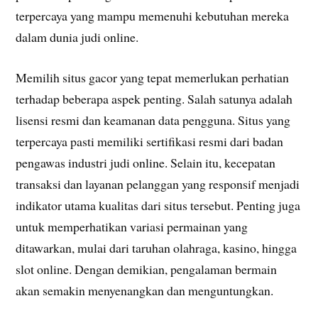
terpercaya yang mampu memenuhi kebutuhan mereka
dalam dunia judi online.
Memilih situs gacor yang tepat memerlukan perhatian
terhadap beberapa aspek penting. Salah satunya adalah
lisensi resmi dan keamanan data pengguna. Situs yang
terpercaya pasti memiliki sertifikasi resmi dari badan
pengawas industri judi online. Selain itu, kecepatan
transaksi dan layanan pelanggan yang responsif menjadi
indikator utama kualitas dari situs tersebut. Penting juga
untuk memperhatikan variasi permainan yang
ditawarkan, mulai dari taruhan olahraga, kasino, hingga
slot online. Dengan demikian, pengalaman bermain
akan semakin menyenangkan dan menguntungkan.