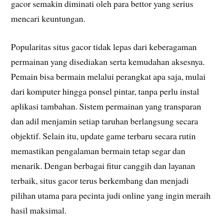
gacor semakin diminati oleh para bettor yang serius
mencari keuntungan.
Popularitas situs gacor tidak lepas dari keberagaman
permainan yang disediakan serta kemudahan aksesnya.
Pemain bisa bermain melalui perangkat apa saja, mulai
dari komputer hingga ponsel pintar, tanpa perlu instal
aplikasi tambahan. Sistem permainan yang transparan
dan adil menjamin setiap taruhan berlangsung secara
objektif. Selain itu, update game terbaru secara rutin
memastikan pengalaman bermain tetap segar dan
menarik. Dengan berbagai fitur canggih dan layanan
terbaik, situs gacor terus berkembang dan menjadi
pilihan utama para pecinta judi online yang ingin meraih
hasil maksimal.