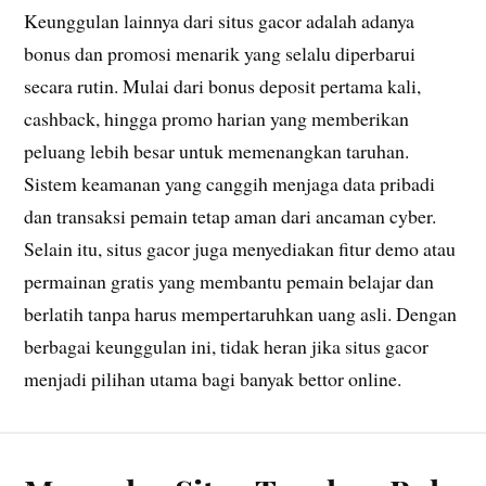
Keunggulan lainnya dari situs gacor adalah adanya
bonus dan promosi menarik yang selalu diperbarui
secara rutin. Mulai dari bonus deposit pertama kali,
cashback, hingga promo harian yang memberikan
peluang lebih besar untuk memenangkan taruhan.
Sistem keamanan yang canggih menjaga data pribadi
dan transaksi pemain tetap aman dari ancaman cyber.
Selain itu, situs gacor juga menyediakan fitur demo atau
permainan gratis yang membantu pemain belajar dan
berlatih tanpa harus mempertaruhkan uang asli. Dengan
berbagai keunggulan ini, tidak heran jika situs gacor
menjadi pilihan utama bagi banyak bettor online.