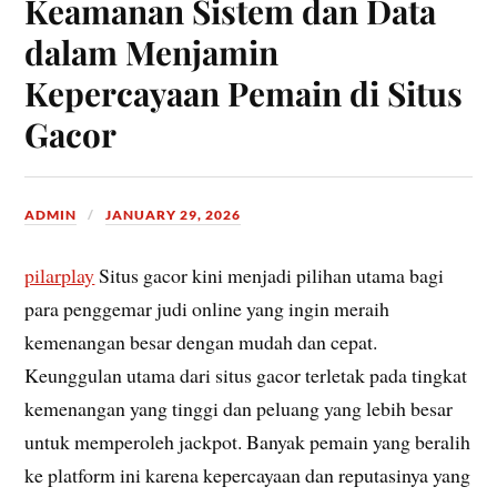
Keamanan Sistem dan Data
dalam Menjamin
Kepercayaan Pemain di Situs
Gacor
ADMIN
JANUARY 29, 2026
pilarplay
Situs gacor kini menjadi pilihan utama bagi
para penggemar judi online yang ingin meraih
kemenangan besar dengan mudah dan cepat.
Keunggulan utama dari situs gacor terletak pada tingkat
kemenangan yang tinggi dan peluang yang lebih besar
untuk memperoleh jackpot. Banyak pemain yang beralih
ke platform ini karena kepercayaan dan reputasinya yang