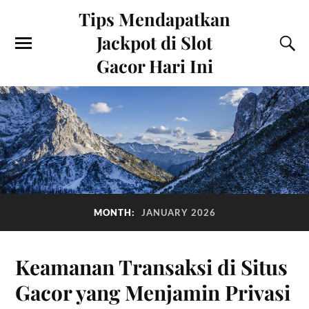
Tips Mendapatkan
Jackpot di Slot
Gacor Hari Ini
MONTH:
JANUARY 2026
Keamanan Transaksi di Situs
Gacor yang Menjamin Privasi