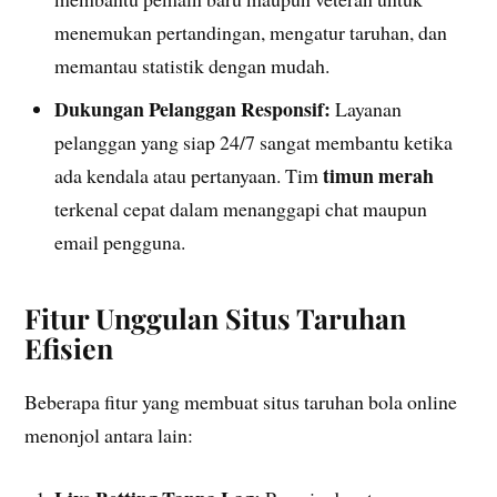
menemukan pertandingan, mengatur taruhan, dan
memantau statistik dengan mudah.
Dukungan Pelanggan Responsif:
Layanan
pelanggan yang siap 24/7 sangat membantu ketika
timun merah
ada kendala atau pertanyaan. Tim
terkenal cepat dalam menanggapi chat maupun
email pengguna.
Fitur Unggulan Situs Taruhan
Efisien
Beberapa fitur yang membuat situs taruhan bola online
menonjol antara lain: