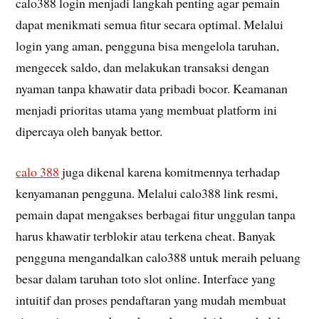
calo388 login menjadi langkah penting agar pemain
dapat menikmati semua fitur secara optimal. Melalui
login yang aman, pengguna bisa mengelola taruhan,
mengecek saldo, dan melakukan transaksi dengan
nyaman tanpa khawatir data pribadi bocor. Keamanan
menjadi prioritas utama yang membuat platform ini
dipercaya oleh banyak bettor.
calo 388
juga dikenal karena komitmennya terhadap
kenyamanan pengguna. Melalui calo388 link resmi,
pemain dapat mengakses berbagai fitur unggulan tanpa
harus khawatir terblokir atau terkena cheat. Banyak
pengguna mengandalkan calo388 untuk meraih peluang
besar dalam taruhan toto slot online. Interface yang
intuitif dan proses pendaftaran yang mudah membuat