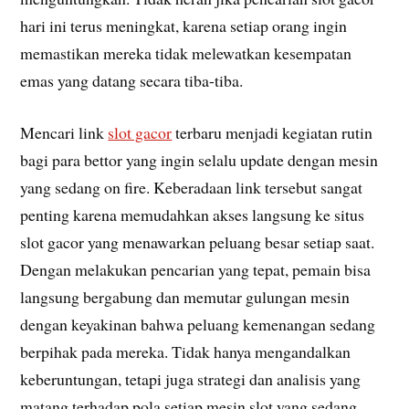
hari ini terus meningkat, karena setiap orang ingin
memastikan mereka tidak melewatkan kesempatan
emas yang datang secara tiba-tiba.
Mencari link
slot gacor
terbaru menjadi kegiatan rutin
bagi para bettor yang ingin selalu update dengan mesin
yang sedang on fire. Keberadaan link tersebut sangat
penting karena memudahkan akses langsung ke situs
slot gacor yang menawarkan peluang besar setiap saat.
Dengan melakukan pencarian yang tepat, pemain bisa
langsung bergabung dan memutar gulungan mesin
dengan keyakinan bahwa peluang kemenangan sedang
berpihak pada mereka. Tidak hanya mengandalkan
keberuntungan, tetapi juga strategi dan analisis yang
matang terhadap pola setiap mesin slot yang sedang