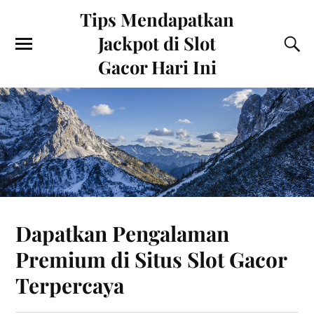
Tips Mendapatkan
Jackpot di Slot
Gacor Hari Ini
Dapatkan Pengalaman
Premium di Situs Slot Gacor
Terpercaya