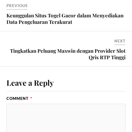
PREVIOUS
Keunggulan Situs Togel Gacor dalam Menyediakan
Data Pengeluaran Terakurat
NEXT
Tingkatkan Peluang Maxwin dengan Provider Slot
Qris RTP Tinggi
Leave a Reply
COMMENT
*