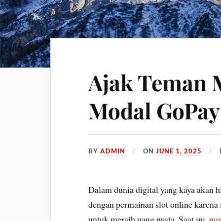
Ajak Teman 
Modal GoPay
BY
ADMIN
ON
JUNE 1, 2025
Dalam dunia digital yang kaya akan h
dengan permainan slot online karen
untuk meraih uang nyata. Saat ini,
nu