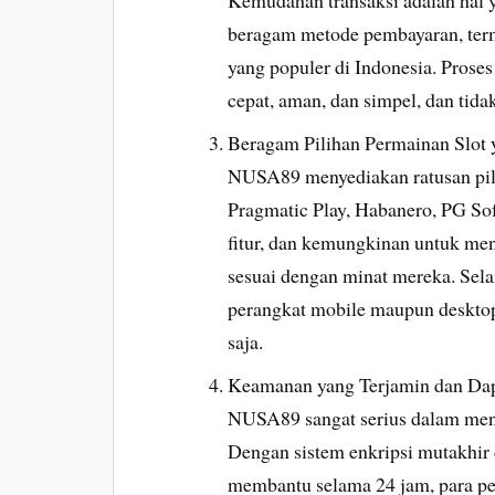
Kemudahan transaksi adalah hal 
beragam metode pembayaran, ter
yang populer di Indonesia. Pros
cepat, aman, dan simpel, dan tid
Beragam Pilihan Permainan Slot 
NUSA89 menyediakan ratusan pilih
Pragmatic Play, Habanero, PG Sof
fitur, dan kemungkinan untuk me
sesuai dengan minat mereka. Selai
perangkat mobile maupun deskto
saja.
Keamanan yang Terjamin dan Dap
NUSA89 sangat serius dalam men
Dengan sistem enkripsi mutakhir 
membantu selama 24 jam, para p