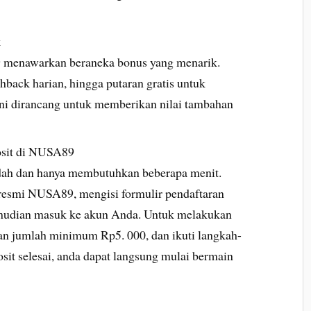
k
 menawarkan beraneka bonus yang menarik.
hback harian, hingga putaran gratis untuk
ini dirancang untuk memberikan nilai tambahan
osit di NUSA89
ah dan hanya membutuhkan beberapa menit.
 resmi NUSA89, mengisi formulir pendaftaran
emudian masuk ke akun Anda. Untuk melakukan
an jumlah minimum Rp5. 000, dan ikuti langkah-
osit selesai, anda dapat langsung mulai bermain