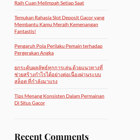
Raih Cuan Melimpah Setiap Saat
Temukan Rahasia Slot Deposit Gacor yang
Membantu Kamu Meraih Kemenangan
Fantastis!
Pengaruh Pola Perilaku Pemain terhadap
Pergerakan Angka
ยกระดับผลลัพธ์ทุกการเล่น ด้วยแนวทางที่
ช่วยสร้างกำไรได้อย่างต่อเนื่องผ่านระบบ
สล็อต ที่กำลังมาแรง
Tips Menang Konsisten Dalam Permainan
Di Situs Gacor
Recent Comments