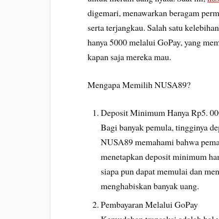
digemari, menawarkan beragam perma
serta terjangkau. Salah satu kelebi
hanya 5000 melalui GoPay, yang mem
kapan saja mereka mau.
Mengapa Memilih NUSA89?
Deposit Minimum Hanya Rp5. 00
Bagi banyak pemula, tingginya de
NUSA89 memahami bahwa pemain
menetapkan deposit minimum hany
siapa pun dapat memulai dan men
menghabiskan banyak uang.
Pembayaran Melalui GoPay