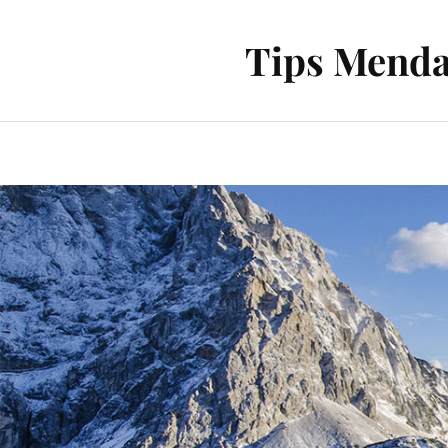
Tips Mendap