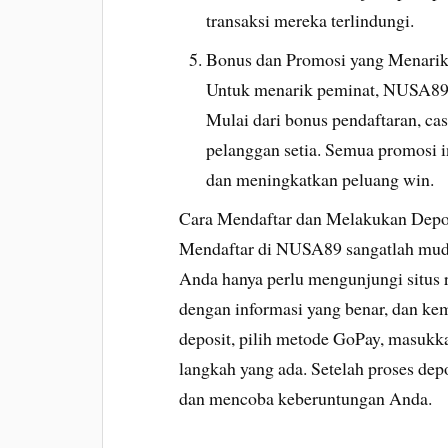
transaksi mereka terlindungi.
Bonus dan Promosi yang Menari
Untuk menarik peminat, NUSA89
Mulai dari bonus pendaftaran, cas
pelanggan setia. Semua promosi 
dan meningkatkan peluang win.
Cara Mendaftar dan Melakukan Dep
Mendaftar di NUSA89 sangatlah mud
Anda hanya perlu mengunjungi situs
dengan informasi yang benar, dan k
deposit, pilih metode GoPay, masukk
langkah yang ada. Setelah proses dep
dan mencoba keberuntungan Anda.