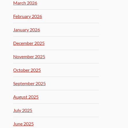
March 2026
February 2026
January 2026
December 2025
November 2025
October 2025
September 2025
August 2025
July 2025
June 2025