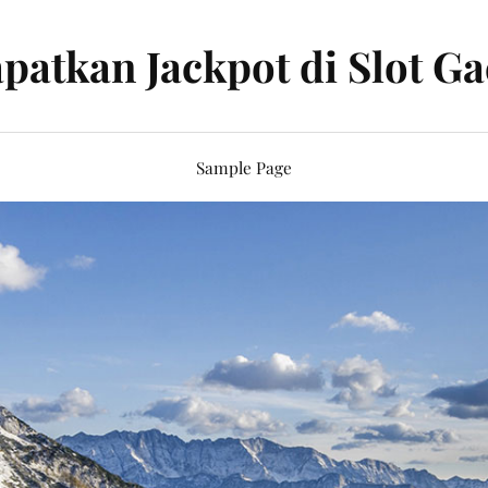
atkan Jackpot di Slot Ga
Sample Page