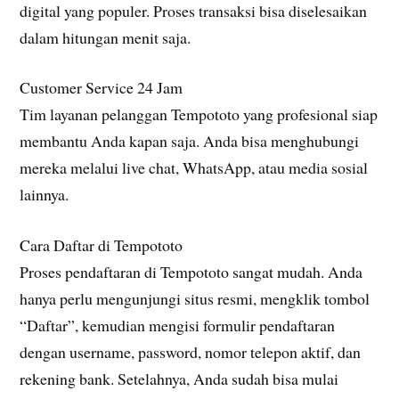
digital yang populer. Proses transaksi bisa diselesaikan
dalam hitungan menit saja.
Customer Service 24 Jam
Tim layanan pelanggan Tempototo yang profesional siap
membantu Anda kapan saja. Anda bisa menghubungi
mereka melalui live chat, WhatsApp, atau media sosial
lainnya.
Cara Daftar di Tempototo
Proses pendaftaran di Tempototo sangat mudah. Anda
hanya perlu mengunjungi situs resmi, mengklik tombol
“Daftar”, kemudian mengisi formulir pendaftaran
dengan username, password, nomor telepon aktif, dan
rekening bank. Setelahnya, Anda sudah bisa mulai