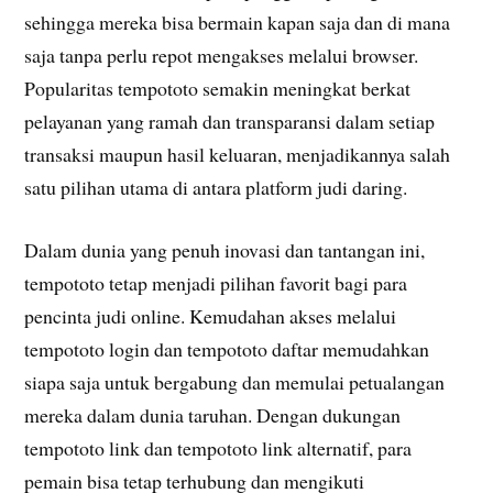
sehingga mereka bisa bermain kapan saja dan di mana
saja tanpa perlu repot mengakses melalui browser.
Popularitas tempototo semakin meningkat berkat
pelayanan yang ramah dan transparansi dalam setiap
transaksi maupun hasil keluaran, menjadikannya salah
satu pilihan utama di antara platform judi daring.
Dalam dunia yang penuh inovasi dan tantangan ini,
tempototo tetap menjadi pilihan favorit bagi para
pencinta judi online. Kemudahan akses melalui
tempototo login dan tempototo daftar memudahkan
siapa saja untuk bergabung dan memulai petualangan
mereka dalam dunia taruhan. Dengan dukungan
tempototo link dan tempototo link alternatif, para
pemain bisa tetap terhubung dan mengikuti