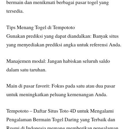
bermain dan menikmati berbagai pasar togel yang
tersedia.
Tips Menang Togel di Tempototo
Gunakan prediksi yang dapat diandalkan: Banyak situs
yang menyediakan prediksi angka untuk referensi Anda.
Manajemen modal: Jangan habiskan seluruh saldo
dalam satu taruhan.
Main di pasar favorit: Fokus pada satu atau dua pasar
untuk meningkatkan peluang kemenangan Anda.
Tempototo – Daftar Situs Toto 4D untuk Mengalami
Pengalaman Bermain Togel Daring yang Terbaik dan
Resmi di Indonesia memang memberikan pengalaman