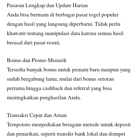
Pasaran Lengkap dan Update Harian
Anda bisa bermain di berbagai pasar togel populer
dengan hasil yang langsung diperbarui. Tidak perlu
khawatir tentang manipulasi data karena semua hasil
berasal dari pasar resmi.
Bonus dan Promo Menarik
Tersedia banyak bonus untuk pemain baru maupun yang
sudah bergabung lama, mulai dari bonus setoran
pertama hingga cashback dan referral yang bisa
meningkatkan penghasilan Anda.
Transaksi Cepat dan Aman
Tempototo menyediakan beragam metode untuk deposit
dan penarikan, seperti transfer bank lokal dan dompet