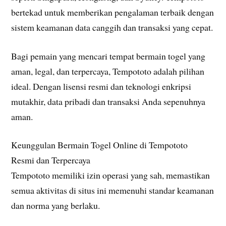
bertekad untuk memberikan pengalaman terbaik dengan
sistem keamanan data canggih dan transaksi yang cepat.
Bagi pemain yang mencari tempat bermain togel yang
aman, legal, dan terpercaya, Tempototo adalah pilihan
ideal. Dengan lisensi resmi dan teknologi enkripsi
mutakhir, data pribadi dan transaksi Anda sepenuhnya
aman.
Keunggulan Bermain Togel Online di Tempototo
Resmi dan Terpercaya
Tempototo memiliki izin operasi yang sah, memastikan
semua aktivitas di situs ini memenuhi standar keamanan
dan norma yang berlaku.