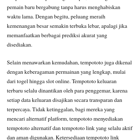
pemain baru bergabung tanpa harus menghabiskan
waktu lama. Dengan begitu, peluang meraih
kemenangan besar semakin terbuka lebar, apalagi jika
memanfaatkan berbagai prediksi akurat yang
disediakan.
Selain menawarkan kemudahan, tempototo juga dikenal
dengan keberagaman permainan yang lengkap, mulai
dari togel hingga slot online. Tempototo keluaran
terbaru selalu dinantikan oleh para penggemar, karena
setiap data keluaran disajikan secara transparan dan
terpercaya. Tidak ketinggalan, bagi mereka yang
mencari alternatif platform, tempototo menyediakan
tempototo alternatif dan tempototo link yang selalu aktif
dan aman digunakan. Ketersediaan tempototo link