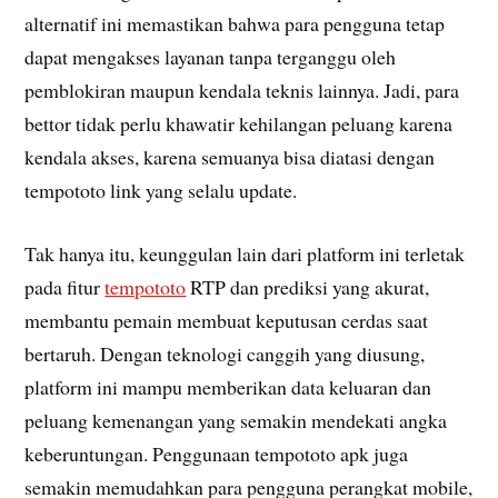
alternatif ini memastikan bahwa para pengguna tetap
dapat mengakses layanan tanpa terganggu oleh
pemblokiran maupun kendala teknis lainnya. Jadi, para
bettor tidak perlu khawatir kehilangan peluang karena
kendala akses, karena semuanya bisa diatasi dengan
tempototo link yang selalu update.
Tak hanya itu, keunggulan lain dari platform ini terletak
pada fitur
tempototo
RTP dan prediksi yang akurat,
membantu pemain membuat keputusan cerdas saat
bertaruh. Dengan teknologi canggih yang diusung,
platform ini mampu memberikan data keluaran dan
peluang kemenangan yang semakin mendekati angka
keberuntungan. Penggunaan tempototo apk juga
semakin memudahkan para pengguna perangkat mobile,