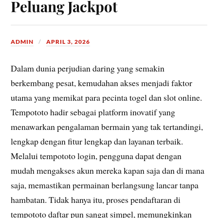
Peluang Jackpot
ADMIN
APRIL 3, 2026
Dalam dunia perjudian daring yang semakin
berkembang pesat, kemudahan akses menjadi faktor
utama yang memikat para pecinta togel dan slot online.
Tempototo hadir sebagai platform inovatif yang
menawarkan pengalaman bermain yang tak tertandingi,
lengkap dengan fitur lengkap dan layanan terbaik.
Melalui tempototo login, pengguna dapat dengan
mudah mengakses akun mereka kapan saja dan di mana
saja, memastikan permainan berlangsung lancar tanpa
hambatan. Tidak hanya itu, proses pendaftaran di
tempototo daftar pun sangat simpel, memungkinkan