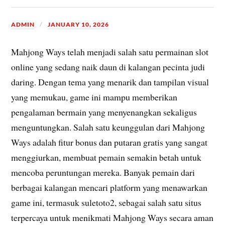
ADMIN
JANUARY 10, 2026
Mahjong Ways telah menjadi salah satu permainan slot
online yang sedang naik daun di kalangan pecinta judi
daring. Dengan tema yang menarik dan tampilan visual
yang memukau, game ini mampu memberikan
pengalaman bermain yang menyenangkan sekaligus
menguntungkan. Salah satu keunggulan dari Mahjong
Ways adalah fitur bonus dan putaran gratis yang sangat
menggiurkan, membuat pemain semakin betah untuk
mencoba peruntungan mereka. Banyak pemain dari
berbagai kalangan mencari platform yang menawarkan
game ini, termasuk suletoto2, sebagai salah satu situs
terpercaya untuk menikmati Mahjong Ways secara aman