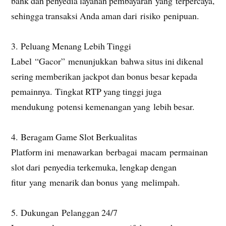
bank dan penyedia layanan pembayaran yang terpercaya,
sehingga transaksi Anda aman dari risiko penipuan.
3. Peluang Menang Lebih Tinggi
Label “Gacor” menunjukkan bahwa situs ini dikenal
sering memberikan jackpot dan bonus besar kepada
pemainnya. Tingkat RTP yang tinggi juga
mendukung potensi kemenangan yang lebih besar.
4. Beragam Game Slot Berkualitas
Platform ini menawarkan berbagai macam permainan
slot dari penyedia terkemuka, lengkap dengan
fitur yang menarik dan bonus yang melimpah.
5. Dukungan Pelanggan 24/7