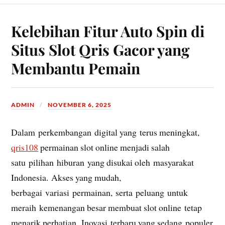
Kelebihan Fitur Auto Spin di
Situs Slot Qris Gacor yang
Membantu Pemain
ADMIN
NOVEMBER 6, 2025
Dalam perkembangan digital yang terus meningkat,
qris108
permainan slot online menjadi salah
satu pilihan hiburan yang disukai oleh masyarakat
Indonesia. Akses yang mudah,
berbagai variasi permainan, serta peluang untuk
meraih kemenangan besar membuat slot online tetap
menarik perhatian. Inovasi terbaru yang sedang populer