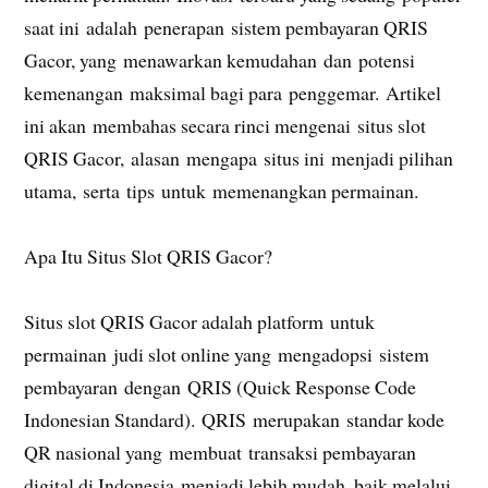
saat ini adalah penerapan sistem pembayaran QRIS
Gacor, yang menawarkan kemudahan dan potensi
kemenangan maksimal bagi para penggemar. Artikel
ini akan membahas secara rinci mengenai situs slot
QRIS Gacor, alasan mengapa situs ini menjadi pilihan
utama, serta tips untuk memenangkan permainan.
Apa Itu Situs Slot QRIS Gacor?
Situs slot QRIS Gacor adalah platform untuk
permainan judi slot online yang mengadopsi sistem
pembayaran dengan QRIS (Quick Response Code
Indonesian Standard). QRIS merupakan standar kode
QR nasional yang membuat transaksi pembayaran
digital di Indonesia menjadi lebih mudah, baik melalui