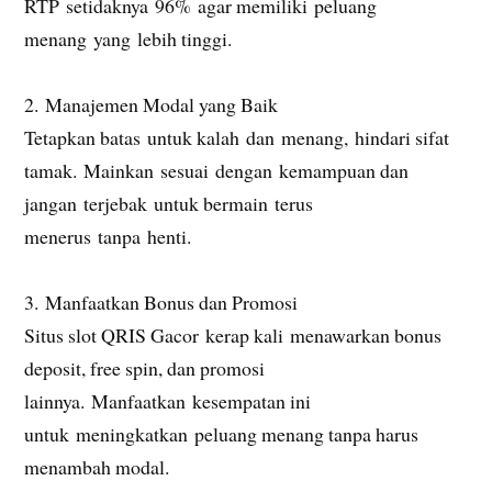
RTP setidaknya 96% agar memiliki peluang
menang yang lebih tinggi.
2. Manajemen Modal yang Baik
Tetapkan batas untuk kalah dan menang, hindari sifat
tamak. Mainkan sesuai dengan kemampuan dan
jangan terjebak untuk bermain terus
menerus tanpa henti.
3. Manfaatkan Bonus dan Promosi
Situs slot QRIS Gacor kerap kali menawarkan bonus
deposit, free spin, dan promosi
lainnya. Manfaatkan kesempatan ini
untuk meningkatkan peluang menang tanpa harus
menambah modal.