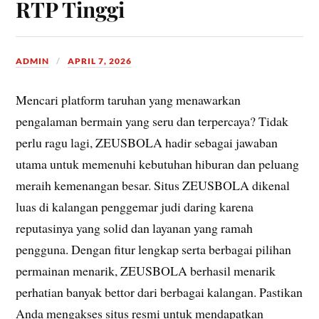
RTP Tinggi
ADMIN
APRIL 7, 2026
Mencari platform taruhan yang menawarkan
pengalaman bermain yang seru dan terpercaya? Tidak
perlu ragu lagi, ZEUSBOLA hadir sebagai jawaban
utama untuk memenuhi kebutuhan hiburan dan peluang
meraih kemenangan besar. Situs ZEUSBOLA dikenal
luas di kalangan penggemar judi daring karena
reputasinya yang solid dan layanan yang ramah
pengguna. Dengan fitur lengkap serta berbagai pilihan
permainan menarik, ZEUSBOLA berhasil menarik
perhatian banyak bettor dari berbagai kalangan. Pastikan
Anda mengakses situs resmi untuk mendapatkan