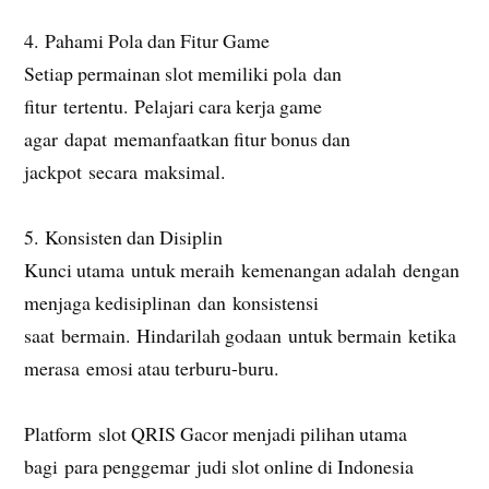
4. Pahami Pola dan Fitur Game
Setiap permainan slot memiliki pola dan
fitur tertentu. Pelajari cara kerja game
agar dapat memanfaatkan fitur bonus dan
jackpot secara maksimal.
5. Konsisten dan Disiplin
Kunci utama untuk meraih kemenangan adalah dengan
menjaga kedisiplinan dan konsistensi
saat bermain. Hindarilah godaan untuk bermain ketika
merasa emosi atau terburu-buru.
Platform slot QRIS Gacor menjadi pilihan utama
bagi para penggemar judi slot online di Indonesia