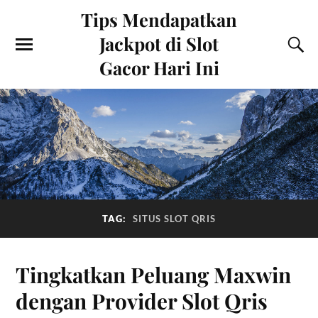
Tips Mendapatkan
Jackpot di Slot
Gacor Hari Ini
TAG:
SITUS SLOT QRIS
Tingkatkan Peluang Maxwin
dengan Provider Slot Qris