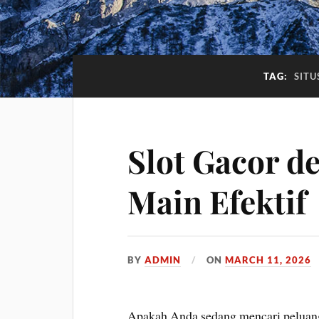
TAG:
SITU
Slot Gacor d
Main Efektif
BY
ADMIN
ON
MARCH 11, 2026
Apakah Anda sedang mencari peluang