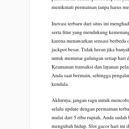
menikmati permainan tanpa harus m
Inovasi terbaru dari situs ini mengha
serta fitur yang mendukung kemenanga
karena menawarkan sensasi berbeda 
jackpot besar. Tidak heran jika bany
untuk memutar gulungan setiap hari
Keamanan transaksi dan layanan pel
Anda saat bermain, sehingga pengal
kendala.
Akhirnya, jangan ragu untuk mencoba 
selalu update dengan permainan terb
mulai dari 5 ribu rupiah, Anda suda
mengubah hidup. Slot gacor hari ini 