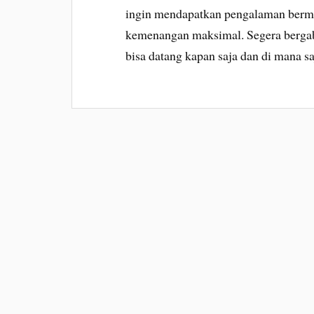
ingin mendapatkan pengalaman bermai
kemenangan maksimal. Segera bergab
bisa datang kapan saja dan di mana sa