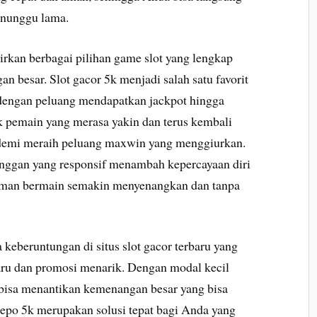
enunggu lama.
dirkan berbagai pilihan game slot yang lengkap
n besar. Slot gacor 5k menjadi salah satu favorit
dengan peluang mendapatkan jackpot hingga
ak pemain yang merasa yakin dan terus kembali
 demi meraih peluang maxwin yang menggiurkan.
anggan yang responsif menambah kepercayaan diri
aman bermain semakin menyenangkan dan tanpa
keberuntungan di situs slot gacor terbaru yang
aru dan promosi menarik. Dengan modal kecil
h bisa menantikan kemenangan besar yang bisa
depo 5k merupakan solusi tepat bagi Anda yang