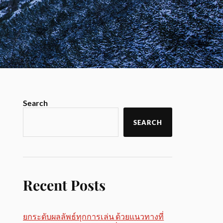
Search
SEARCH
Recent Posts
ยกระดับผลลัพธ์ทุกการเล่น ด้วยแนวทางที่