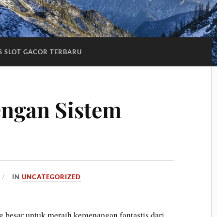
S SLOT GACOR TERBARU
engan Sistem
IN
UNCATEGORIZED
 besar untuk meraih kemenangan fantastis dari