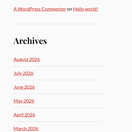
A WordPress Commenter
on
Hello world!
Archives
August 2026
July 2026
June 2026
May 2026
April 2026
March 2026