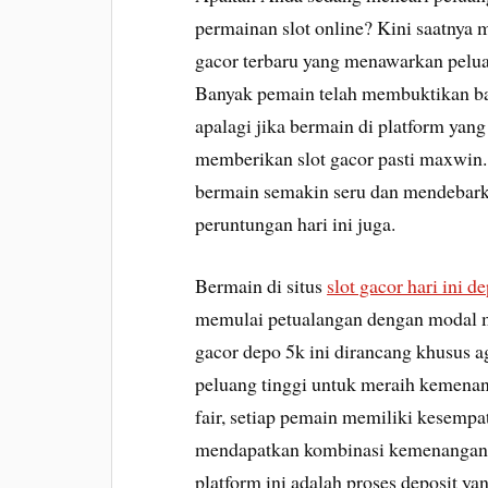
permainan slot online? Kini saatnya
gacor terbaru yang menawarkan pelua
Banyak pemain telah membuktikan ba
apalagi jika bermain di platform yang
memberikan slot gacor pasti maxwin.
bermain semakin seru dan mendebark
peruntungan hari ini juga.
Bermain di situs
slot gacor hari ini d
memulai petualangan dengan modal m
gacor depo 5k ini dirancang khusus 
peluang tinggi untuk meraih kemenan
fair, setiap pemain memiliki kesemp
mendapatkan kombinasi kemenangan y
platform ini adalah proses deposit y