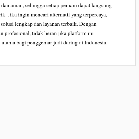
t dan aman, sehingga setiap pemain dapat langsung
. Jika ingin mencari alternatif yang terpercaya,
 solusi lengkap dan layanan terbaik. Dengan
profesional, tidak heran jika platform ini
 utama bagi penggemar judi daring di Indonesia.