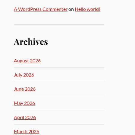
A WordPress Commenter
on
Hello world!
Archives
August 2026
July 2026
June 2026
May 2026
April 2026
March 2026