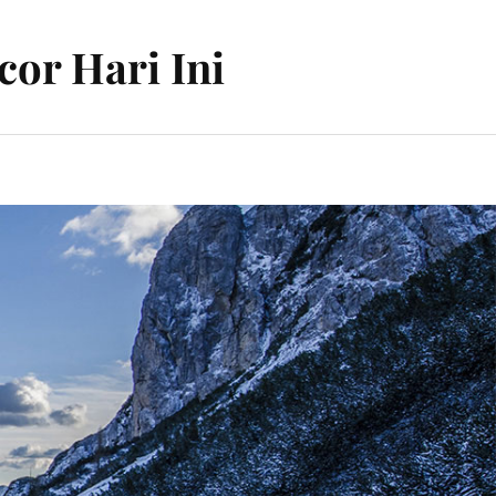
cor Hari Ini