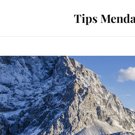
Tips Mendap