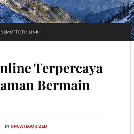
SEMUTTOTO LINK
Online Terpercaya
laman Bermain
IN
UNCATEGORIZED