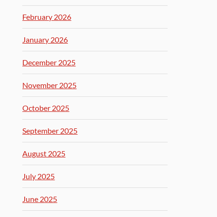
February 2026
January 2026
December 2025
November 2025
October 2025
September 2025
August 2025
July 2025
June 2025