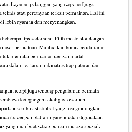
atir. Layanan pelanggan yang responsif juga
 teknis atau pertanyaan terkait permainan. Hal ini
i lebih nyaman dan menyenangkan.
beberapa tips sederhana. Pilih mesin slot dengan
n dasar permainan. Manfaatkan bonus pendaftaran
 untuk memulai permainan dengan modal
buru dalam bertaruh; nikmati setiap putaran dan
angan, tetapi juga tentang pengalaman bermain
membawa ketegangan sekaligus keseruan
endapatkan kombinasi simbol yang menguntungkan.
emua itu dengan platform yang mudah digunakan,
onus yang membuat setiap pemain merasa spesial.