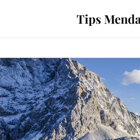
Tips Mendap