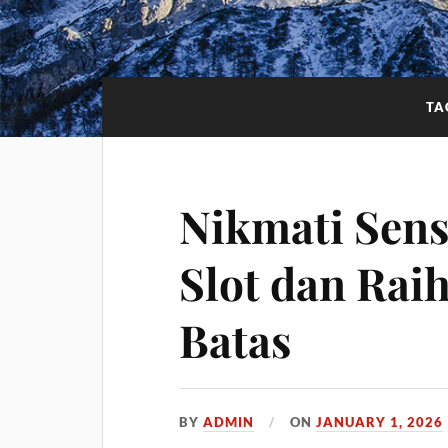
TA
Nikmati Sens
Slot dan Rai
Batas
BY
ADMIN
ON
JANUARY 1, 2026