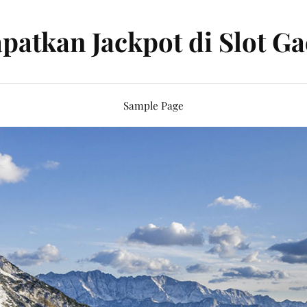
atkan Jackpot di Slot Ga
Sample Page