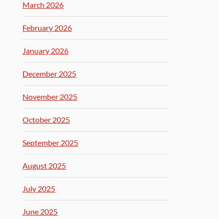
March 2026
February 2026
January 2026
December 2025
November 2025
October 2025
September 2025
August 2025
July 2025
June 2025