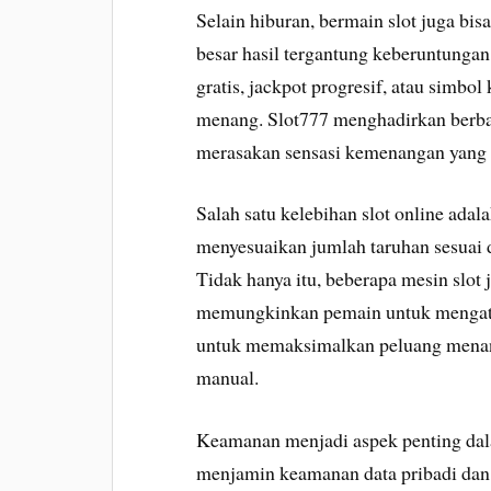
Selain hiburan, bermain slot juga bi
besar hasil tergantung keberuntungan
gratis, jackpot progresif, atau sim
menang. Slot777 menghadirkan berbaga
merasakan sensasi kemenangan yang
Salah satu kelebihan slot online adala
menyesuaikan jumlah taruhan sesuai
Tidak hanya itu, beberapa mesin slot
memungkinkan pemain untuk mengatur 
untuk memaksimalkan peluang menang
manual.
Keamanan menjadi aspek penting dala
menjamin keamanan data pribadi dan 