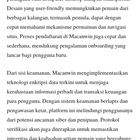
Desain yang user-friendly memungkinkan pemain dari
berbagai kalangan, termasuk pemula, dapat dengan
cepat memahami mekanisme permainan dan navigasi
situs. Proses pendaftaran di Macanwin juga cepat dan
sederhana, mendukung pengalaman onboarding yang
lancar bagi pengguna baru.
Dari sisi keamanan, Macanwin mengimplementasikan
teknologi enkripsi data terkini untuk menjaga
kerahasiaan informasi pribadi dan transaksi keuangan
para pengguna. Dengan sistem keamanan berlapis dan
pengawasan ketat, platform ini melindungi penggunanya
dari potensi ancaman siber dan penipuan. Protokol
verifikasi akun juga diterapkan untuk memastikan
integritas dan keabsahan setiap pemain yang bergabung.