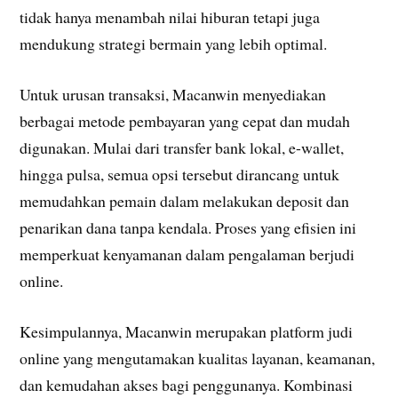
tidak hanya menambah nilai hiburan tetapi juga
mendukung strategi bermain yang lebih optimal.
Untuk urusan transaksi, Macanwin menyediakan
berbagai metode pembayaran yang cepat dan mudah
digunakan. Mulai dari transfer bank lokal, e-wallet,
hingga pulsa, semua opsi tersebut dirancang untuk
memudahkan pemain dalam melakukan deposit dan
penarikan dana tanpa kendala. Proses yang efisien ini
memperkuat kenyamanan dalam pengalaman berjudi
online.
Kesimpulannya, Macanwin merupakan platform judi
online yang mengutamakan kualitas layanan, keamanan,
dan kemudahan akses bagi penggunanya. Kombinasi