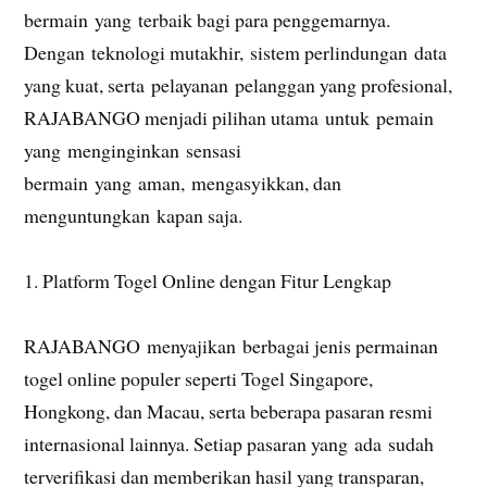
bermain yang terbaik bagi para penggemarnya.
Dengan teknologi mutakhir, sistem perlindungan data
yang kuat, serta pelayanan pelanggan yang profesional,
RAJABANGO menjadi pilihan utama untuk pemain
yang menginginkan sensasi
bermain yang aman, mengasyikkan, dan
menguntungkan kapan saja.
1. Platform Togel Online dengan Fitur Lengkap
RAJABANGO menyajikan berbagai jenis permainan
togel online populer seperti Togel Singapore,
Hongkong, dan Macau, serta beberapa pasaran resmi
internasional lainnya. Setiap pasaran yang ada sudah
terverifikasi dan memberikan hasil yang transparan,