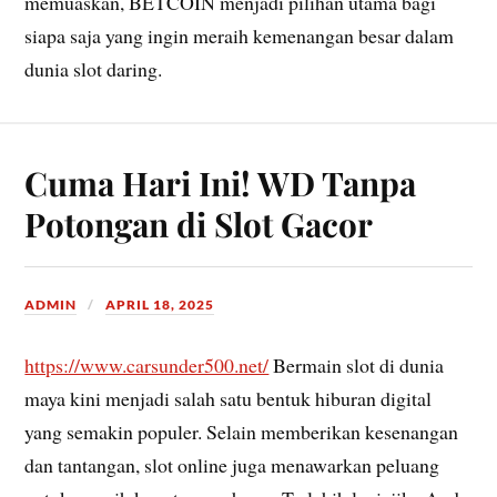
memuaskan, BETCOIN menjadi pilihan utama bagi
siapa saja yang ingin meraih kemenangan besar dalam
dunia slot daring.
Cuma Hari Ini! WD Tanpa
Potongan di Slot Gacor
ADMIN
APRIL 18, 2025
https://www.carsunder500.net/
Bermain slot di dunia
maya kini menjadi salah satu bentuk hiburan digital
yang semakin populer. Selain memberikan kesenangan
dan tantangan, slot online juga menawarkan peluang