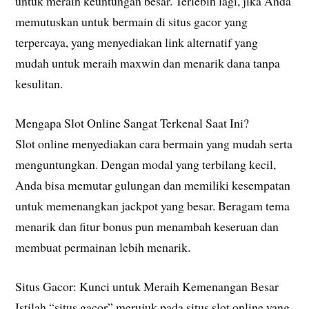
untuk meraih keuntungan besar. Terlebih lagi, jika Anda
memutuskan untuk bermain di situs gacor yang
terpercaya, yang menyediakan link alternatif yang
mudah untuk meraih maxwin dan menarik dana tanpa
kesulitan.
Mengapa Slot Online Sangat Terkenal Saat Ini?
Slot online menyediakan cara bermain yang mudah serta
menguntungkan. Dengan modal yang terbilang kecil,
Anda bisa memutar gulungan dan memiliki kesempatan
untuk memenangkan jackpot yang besar. Beragam tema
menarik dan fitur bonus pun menambah keseruan dan
membuat permainan lebih menarik.
Situs Gacor: Kunci untuk Meraih Kemenangan Besar
Istilah “situs gacor” merujuk pada situs slot online yang