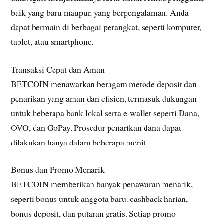
baik yang baru maupun yang berpengalaman. Anda
dapat bermain di berbagai perangkat, seperti komputer,
tablet, atau smartphone.
Transaksi Cepat dan Aman
BETCOIN menawarkan beragam metode deposit dan
penarikan yang aman dan efisien, termasuk dukungan
untuk beberapa bank lokal serta e-wallet seperti Dana,
OVO, dan GoPay. Prosedur penarikan dana dapat
dilakukan hanya dalam beberapa menit.
Bonus dan Promo Menarik
BETCOIN memberikan banyak penawaran menarik,
seperti bonus untuk anggota baru, cashback harian,
bonus deposit, dan putaran gratis. Setiap promo