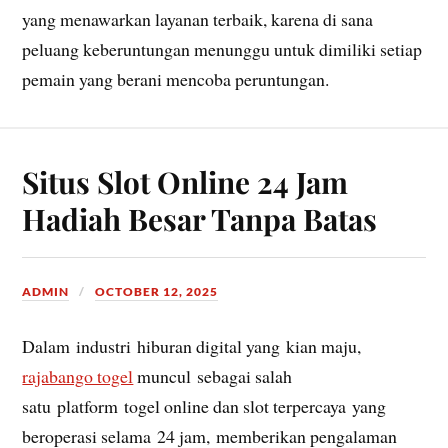
yang menawarkan layanan terbaik, karena di sana
peluang keberuntungan menunggu untuk dimiliki setiap
pemain yang berani mencoba peruntungan.
Situs Slot Online 24 Jam
Hadiah Besar Tanpa Batas
ADMIN
OCTOBER 12, 2025
Dalam industri hiburan digital yang kian maju,
rajabango togel
muncul sebagai salah
satu platform togel online dan slot terpercaya yang
beroperasi selama 24 jam, memberikan pengalaman