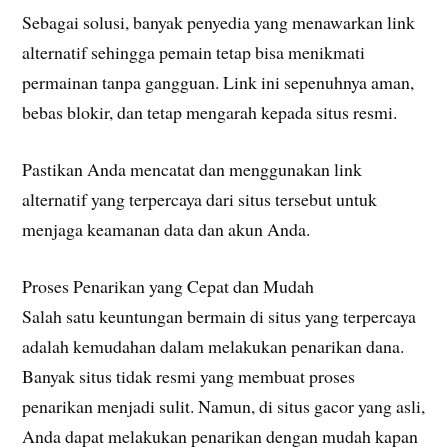
Sebagai solusi, banyak penyedia yang menawarkan link
alternatif sehingga pemain tetap bisa menikmati
permainan tanpa gangguan. Link ini sepenuhnya aman,
bebas blokir, dan tetap mengarah kepada situs resmi.
Pastikan Anda mencatat dan menggunakan link
alternatif yang terpercaya dari situs tersebut untuk
menjaga keamanan data dan akun Anda.
Proses Penarikan yang Cepat dan Mudah
Salah satu keuntungan bermain di situs yang terpercaya
adalah kemudahan dalam melakukan penarikan dana.
Banyak situs tidak resmi yang membuat proses
penarikan menjadi sulit. Namun, di situs gacor yang asli,
Anda dapat melakukan penarikan dengan mudah kapan