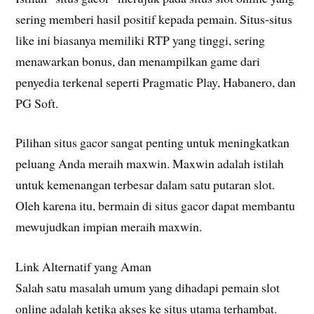
sering memberi hasil positif kepada pemain. Situs-situs
like ini biasanya memiliki RTP yang tinggi, sering
menawarkan bonus, dan menampilkan game dari
penyedia terkenal seperti Pragmatic Play, Habanero, dan
PG Soft.
Pilihan situs gacor sangat penting untuk meningkatkan
peluang Anda meraih maxwin. Maxwin adalah istilah
untuk kemenangan terbesar dalam satu putaran slot.
Oleh karena itu, bermain di situs gacor dapat membantu
mewujudkan impian meraih maxwin.
Link Alternatif yang Aman
Salah satu masalah umum yang dihadapi pemain slot
online adalah ketika akses ke situs utama terhambat.