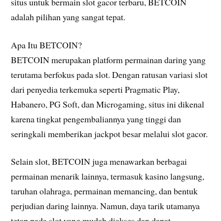
situs untuk bermain slot gacor terbaru, BETCOIN
adalah pilihan yang sangat tepat.
Apa Itu BETCOIN?
BETCOIN merupakan platform permainan daring yang
terutama berfokus pada slot. Dengan ratusan variasi slot
dari penyedia terkemuka seperti Pragmatic Play,
Habanero, PG Soft, dan Microgaming, situs ini dikenal
karena tingkat pengembaliannya yang tinggi dan
seringkali memberikan jackpot besar melalui slot gacor.
Selain slot, BETCOIN juga menawarkan berbagai
permainan menarik lainnya, termasuk kasino langsung,
taruhan olahraga, permainan memancing, dan bentuk
perjudian daring lainnya. Namun, daya tarik utamanya
tetap pada slot yang mudah diakses dan dapat