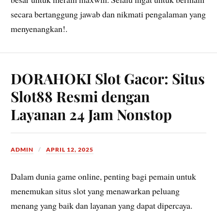
secara bertanggung jawab dan nikmati pengalaman yang
menyenangkan!.
DORAHOKI Slot Gacor: Situs
Slot88 Resmi dengan
Layanan 24 Jam Nonstop
ADMIN
APRIL 12, 2025
Dalam dunia game online, penting bagi pemain untuk
menemukan situs slot yang menawarkan peluang
menang yang baik dan layanan yang dapat dipercaya.