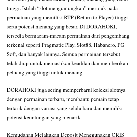
tinggi. Istilah “slot menguntungkan” merujuk pada
permainan yang memiliki RTP (Return to Player) tinggi
serta potensi menang yang besar. Di DORAHOKI,
tersedia bermacam-macam permainan dari pengembang
terkenal seperti Pragmatic Play, Slot88, Habanero, PG
Soft, dan banyak lainnya. Semua permainan tersebut
telah diuji untuk memastikan keadilan dan memberikan
peluang yang tinggi untuk menang.
DORAHOKI juga sering memperbarui koleksi slotnya
dengan permainan terbaru, membantu pemain tetap
tertarik dengan variasi yang selalu baru dan memiliki
potensi keuntungan yang menarik.
Kemudahan Melakukan Deposit Menggunakan QRIS