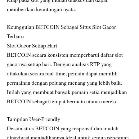
memberikan keuntungan nyata.
Keunggulan BETCOIN Sebagai Situs Slot Gacor
Terbaru
Slot Gacor Setiap Hari
BETCOIN secara konsisten memperbarui daftar slot
gacornya setiap hari. Dengan analisis RTP yang
dilakukan secara real-time, pemain dapat memilih
permainan dengan peluang menang yang lebih baik.
Inilah yang membuat banyak pemain setia menjadikan
BETCOIN sebagai tempat bermain utama mereka.
Tampilan User-Friendly
Desain situs BETCOIN yang responsif dan mudah
dinavigasi menjadikannya ideal untuk semua pengguna,