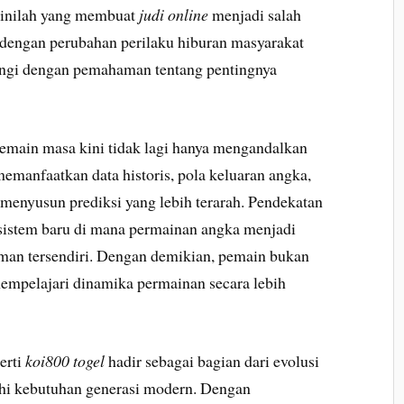
r inilah yang membuat
judi online
menjadi salah
n dengan perubahan perilaku hiburan masyarakat
angi dengan pemahaman tentang pentingnya
s, pemain masa kini tidak lagi hanya mengandalkan
emanfaatkan data historis, pola keluaran angka,
menyusun prediksi yang lebih terarah. Pendekatan
osistem baru di mana permainan angka menjadi
aman tersendiri. Dengan demikian, pemain bukan
mempelajari dinamika permainan secara lebih
erti
koi800 togel
hadir sebagai bagian dari evolusi
hi kebutuhan generasi modern. Dengan