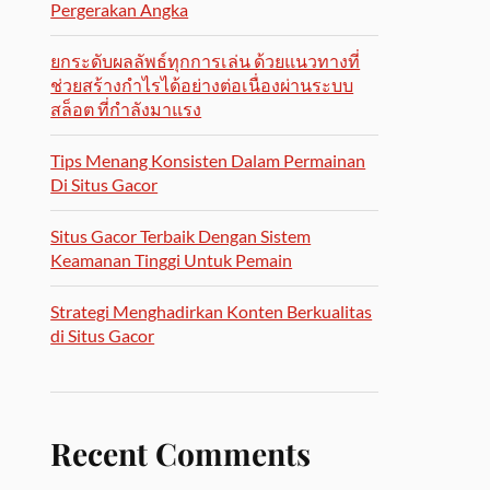
Pergerakan Angka
ยกระดับผลลัพธ์ทุกการเล่น ด้วยแนวทางที่
ช่วยสร้างกำไรได้อย่างต่อเนื่องผ่านระบบ
สล็อต ที่กำลังมาแรง
Tips Menang Konsisten Dalam Permainan
Di Situs Gacor
Situs Gacor Terbaik Dengan Sistem
Keamanan Tinggi Untuk Pemain
Strategi Menghadirkan Konten Berkualitas
di Situs Gacor
Recent Comments