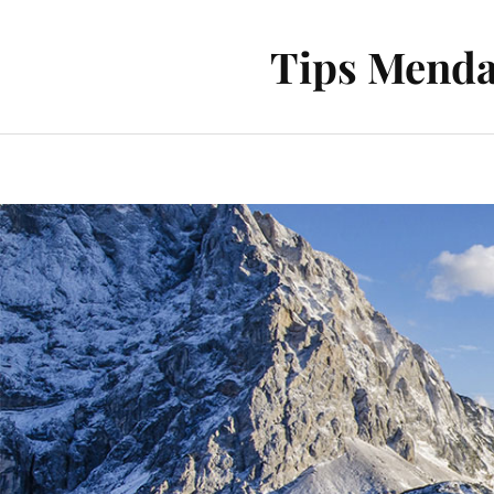
Tips Mendap