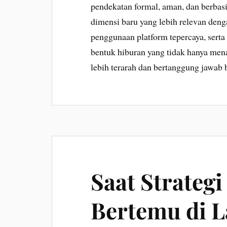
pendekatan formal, aman, dan berbasi
dimensi baru yang lebih relevan den
penggunaan platform tepercaya, serta 
bentuk hiburan yang tidak hanya men
lebih terarah dan bertanggung jawab
Saat Strateg
Bertemu di 