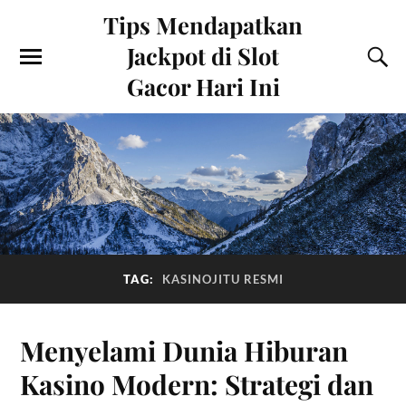
Tips Mendapatkan
Jackpot di Slot
Gacor Hari Ini
TAG:
KASINOJITU RESMI
Menyelami Dunia Hiburan
Kasino Modern: Strategi dan