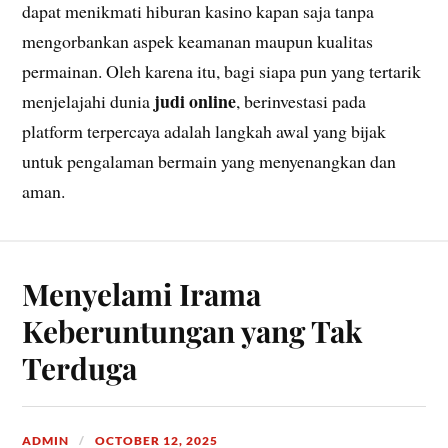
dapat menikmati hiburan kasino kapan saja tanpa
mengorbankan aspek keamanan maupun kualitas
permainan. Oleh karena itu, bagi siapa pun yang tertarik
judi online
menjelajahi dunia
, berinvestasi pada
platform terpercaya adalah langkah awal yang bijak
untuk pengalaman bermain yang menyenangkan dan
aman.
Menyelami Irama
Keberuntungan yang Tak
Terduga
ADMIN
OCTOBER 12, 2025