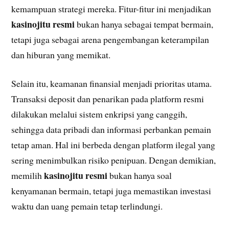
kemampuan strategi mereka. Fitur-fitur ini menjadikan
kasinojitu resmi
bukan hanya sebagai tempat bermain,
tetapi juga sebagai arena pengembangan keterampilan
dan hiburan yang memikat.
Selain itu, keamanan finansial menjadi prioritas utama.
Transaksi deposit dan penarikan pada platform resmi
dilakukan melalui sistem enkripsi yang canggih,
sehingga data pribadi dan informasi perbankan pemain
tetap aman. Hal ini berbeda dengan platform ilegal yang
sering menimbulkan risiko penipuan. Dengan demikian,
kasinojitu resmi
memilih
bukan hanya soal
kenyamanan bermain, tetapi juga memastikan investasi
waktu dan uang pemain tetap terlindungi.