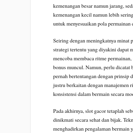
kemenangan besar namun jarang, sed
kemenangan kecil namun lebih sering
untuk menyesuaikan pola permainan d
Seiring dengan meningkatnya minat p
strategi tertentu yang diyakini dap
mencoba membaca ritme permainan, se
bonus muncul. Namun, perlu dicatat b
pernah bertentangan dengan prinsip d
justru berkaitan dengan manajemen ri
konsistensi dalam bermain secara mod
Pada akhirnya, slot gacor tetaplah se
dinikmati secara sehat dan bijak. 
menghadirkan pengalaman bermain ya