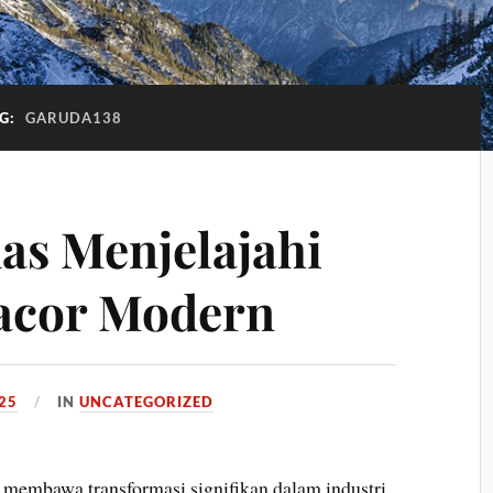
G:
GARUDA138
das Menjelajahi
Gacor Modern
25
IN
UNCATEGORIZED
 membawa transformasi signifikan dalam industri