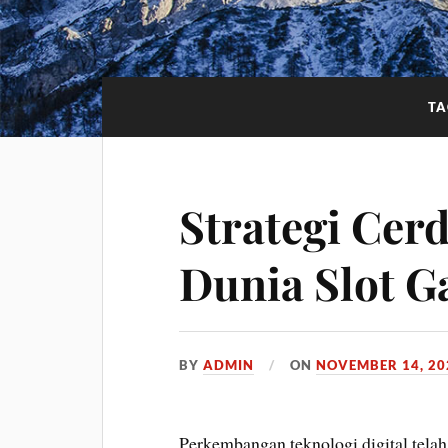
TA
Strategi Cer
Dunia Slot 
BY
ADMIN
ON
NOVEMBER 14, 20
Perkembangan teknologi digital telah