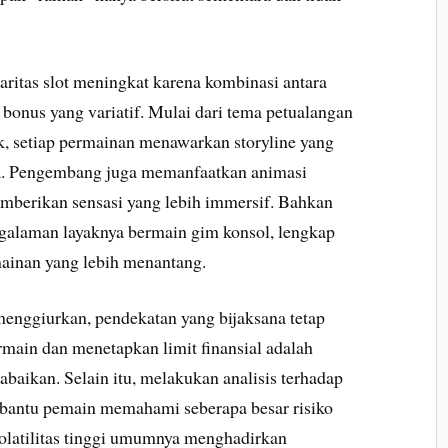
aritas slot meningkat karena kombinasi antara
 bonus yang variatif. Mulai dari tema petualangan
ik, setiap permainan menawarkan storyline yang
. Pengembang juga memanfaatkan animasi
mberikan sensasi yang lebih immersif. Bahkan
galaman layaknya bermain gim konsol, lengkap
mainan yang lebih menantang.
t menggiurkan, pendekatan yang bijaksana tetap
main dan menetapkan limit finansial adalah
abaikan. Selain itu, melakukan analisis terhadap
mbantu pemain memahami seberapa besar risiko
olatilitas tinggi umumnya menghadirkan