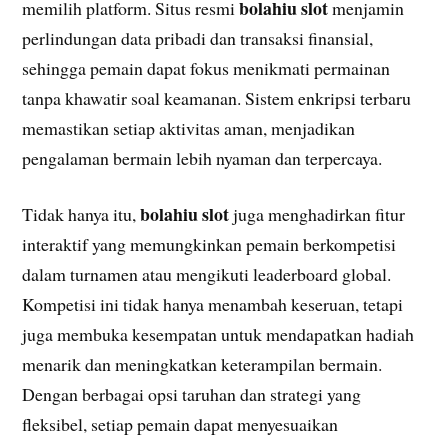
bolahiu slot
memilih platform. Situs resmi
menjamin
perlindungan data pribadi dan transaksi finansial,
sehingga pemain dapat fokus menikmati permainan
tanpa khawatir soal keamanan. Sistem enkripsi terbaru
memastikan setiap aktivitas aman, menjadikan
pengalaman bermain lebih nyaman dan terpercaya.
bolahiu slot
Tidak hanya itu,
juga menghadirkan fitur
interaktif yang memungkinkan pemain berkompetisi
dalam turnamen atau mengikuti leaderboard global.
Kompetisi ini tidak hanya menambah keseruan, tetapi
juga membuka kesempatan untuk mendapatkan hadiah
menarik dan meningkatkan keterampilan bermain.
Dengan berbagai opsi taruhan dan strategi yang
fleksibel, setiap pemain dapat menyesuaikan