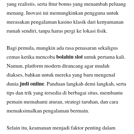
yang realistis, serta fitur bonus yang menambah peluang
menang. Inovasi ini memungkinkan pengguna untuk
merasakan pengalaman kasino klasik dari kenyamanan
rumah sendiri, tanpa harus pergi ke lokasi fisik.
Bagi pemula, mungkin ada rasa penasaran sekaligus
bolahiu slot
cemas ketika mencoba
untuk pertama kali.
Namun, platform modern dirancang agar mudah
diakses, bahkan untuk mereka yang baru mengenal
judi online
dunia
. Panduan langkah demi langkah, serta
tips dan trik yang tersedia di berbagai situs, membantu
pemain memahami aturan, strategi taruhan, dan cara
memaksimalkan pengalaman bermain.
Selain itu, keamanan menjadi faktor penting dalam