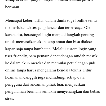
bermain.
Mencapai keberhasilan dalam dunia togel online tentu
memerlukan akses yang lancar dan terpercaya. Oleh
karena itu, berastogel login menjadi langkah penting
untuk memastikan akun tetap aman dan bisa diakses
kapan saja tanpa hambatan. Melalui sistem login yang
user-friendly, para pemain dapat dengan mudah masuk
ke dalam akun mereka dan memulai petualangan judi
online tanpa harus mengalami kendala teknis. Fitur
keamanan canggih juga melindungi setiap data
pengguna dari ancaman pihak luar, menjadikan
pengalaman bermain semakin menyenangkan dan bebas
stres.