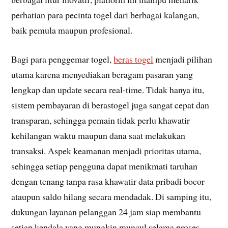
perhatian para pecinta togel dari berbagai kalangan,
baik pemula maupun profesional.
Bagi para penggemar togel,
beras togel
menjadi pilihan
utama karena menyediakan beragam pasaran yang
lengkap dan update secara real-time. Tidak hanya itu,
sistem pembayaran di berastogel juga sangat cepat dan
transparan, sehingga pemain tidak perlu khawatir
kehilangan waktu maupun dana saat melakukan
transaksi. Aspek keamanan menjadi prioritas utama,
sehingga setiap pengguna dapat menikmati taruhan
dengan tenang tanpa rasa khawatir data pribadi bocor
ataupun saldo hilang secara mendadak. Di samping itu,
dukungan layanan pelanggan 24 jam siap membantu
setiap kendala yang mungkin muncul selama proses