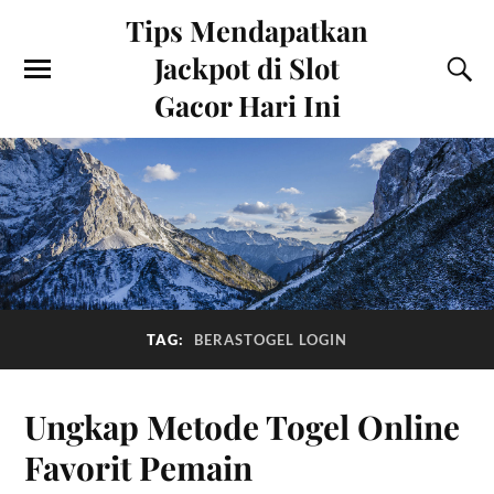
Tips Mendapatkan
Jackpot di Slot
Gacor Hari Ini
TAG:
BERASTOGEL LOGIN
Ungkap Metode Togel Online
Favorit Pemain