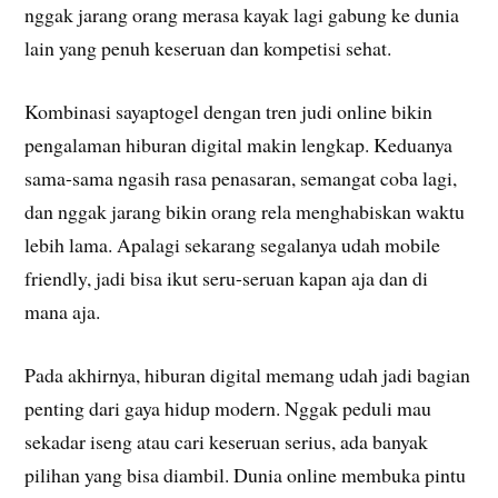
nggak jarang orang merasa kayak lagi gabung ke dunia
lain yang penuh keseruan dan kompetisi sehat.
Kombinasi sayaptogel dengan tren judi online bikin
pengalaman hiburan digital makin lengkap. Keduanya
sama-sama ngasih rasa penasaran, semangat coba lagi,
dan nggak jarang bikin orang rela menghabiskan waktu
lebih lama. Apalagi sekarang segalanya udah mobile
friendly, jadi bisa ikut seru-seruan kapan aja dan di
mana aja.
Pada akhirnya, hiburan digital memang udah jadi bagian
penting dari gaya hidup modern. Nggak peduli mau
sekadar iseng atau cari keseruan serius, ada banyak
pilihan yang bisa diambil. Dunia online membuka pintu