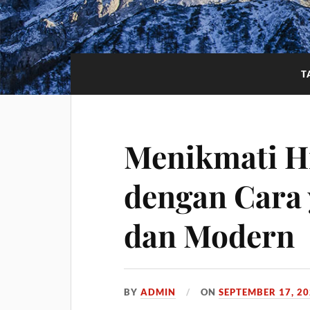
T
Menikmati Hi
dengan Cara 
dan Modern
BY
ADMIN
ON
SEPTEMBER 17, 2