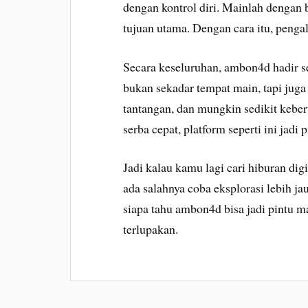
dengan kontrol diri. Mainlah dengan b
tujuan utama. Dengan cara itu, penga
Secara keseluruhan, ambon4d hadir seb
bukan sekadar tempat main, tapi juga
tantangan, dan mungkin sedikit kebe
serba cepat, platform seperti ini jadi
Jadi kalau kamu lagi cari hiburan dig
ada salahnya coba eksplorasi lebih jau
siapa tahu ambon4d bisa jadi pintu
terlupakan.