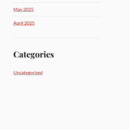
May 2025
April 2025
Categories
Uncategorized