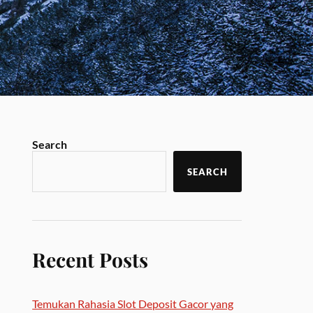
Search
SEARCH
Recent Posts
Temukan Rahasia Slot Deposit Gacor yang