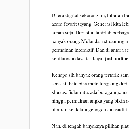
Di era digital sekarang ini, hiburan
acara favorit tayang. Generasi kita leb
kapan saja. Dari situ, lahirlah berba
banyak orang. Mulai dari streaming m
permainan interaktif. Dan di antara s
judi online
kehilangan daya tariknya:
Kenapa sih banyak orang tertarik sama
sensasi. Kita bisa main langsung dari
khusus. Selain itu, ada beragam jenis
hingga permainan angka yang bikin a
hiburan ke dalam genggaman sendiri.
Nah, di tengah banyaknya pilihan pla