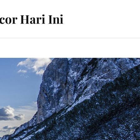
cor Hari Ini